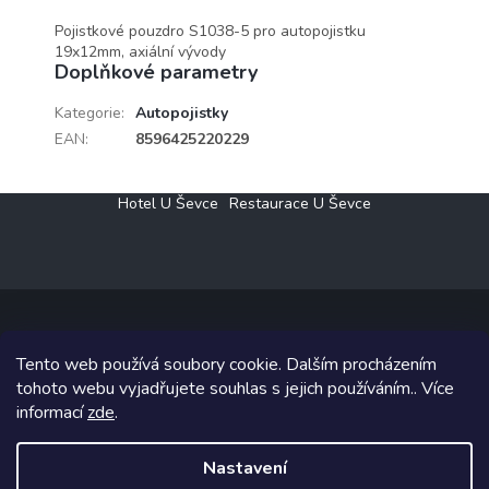
Pojistkové pouzdro S1038-5 pro autopojistku
19x12mm, axiální vývody
Doplňkové parametry
Kategorie
:
Autopojistky
EAN
:
8596425220229
Z
Hotel U Ševce
Restaurace U Ševce
á
p
a
t
í
Tento web používá soubory cookie. Dalším procházením
Copyright 2026
Elektro Klesný s.r.o.
. Všechna práva vyhrazena.
tohoto webu vyjadřujete souhlas s jejich používáním.. Více
informací
zde
.
Grafický návrh vytvořil a na Shoptet implementoval
Tomáš Hlad
&
Shoptetak.cz
.
Nastavení