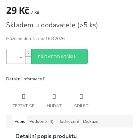
29 Kč
/ ks
Měrná
Skladem u dodavatele
(
>5 ks
)
cena:
Můžeme doručit do:
18.8.2026
PŘIDAT DO KOŠÍKU
Detailní informace
ZEPTAT SE
HLÍDAT
SDÍLET
Popis
Podobné (4)
Hodnocení
Diskuze
Detailní popis produktu