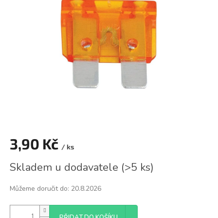
z
5
hvězdiček.
3,90 Kč
/ ks
Měrná
Skladem u dodavatele
(
>5 ks
)
cena:
Můžeme doručit do:
20.8.2026
PŘIDAT DO KOŠÍKU