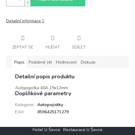
Detailní informace
ZEPTAT SE
HLÍDAT
SDÍLET
Popis
Podobné (4)
Hodnocení
Diskuze
Detailní popis produktu
Autopojistka 40A 19x12mm
Doplňkové parametry
Kategorie
:
Autopojistky
EAN
:
8596425171279
Z
Hotel U Ševce
Restaurace U Ševce