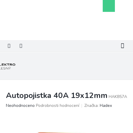
Přejít
Nákupní
na
košík
obsah
Autopojistka 40A 19x12mm
HAK857A
Průměrné
Neohodnoceno
Podrobnosti hodnocení
Značka:
Hadex
hodnocení
produktu
je
0,0