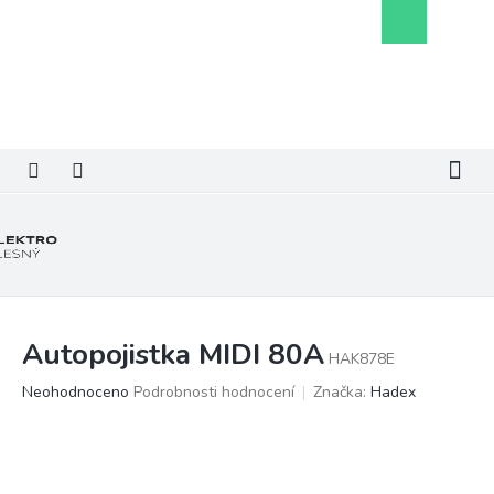
Přejít
Nákupní
na
košík
obsah
Autopojistka MIDI 80A
HAK878E
Průměrné
Neohodnoceno
Podrobnosti hodnocení
Značka:
Hadex
hodnocení
produktu
je
0,0