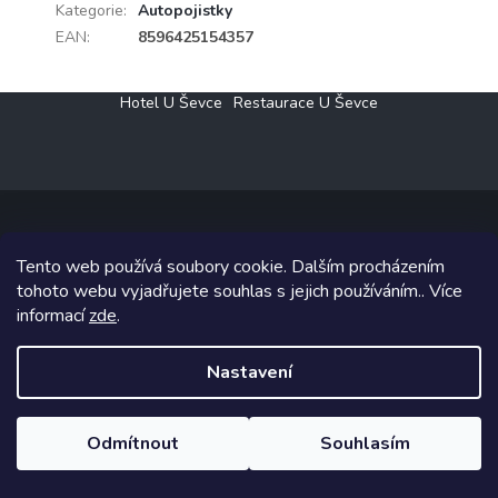
Kategorie
:
Autopojistky
EAN
:
8596425154357
Z
Hotel U Ševce
Restaurace U Ševce
á
p
a
t
í
Tento web používá soubory cookie. Dalším procházením
Copyright 2026
Elektro Klesný s.r.o.
. Všechna práva vyhrazena.
tohoto webu vyjadřujete souhlas s jejich používáním.. Více
informací
zde
.
Grafický návrh vytvořil a na Shoptet implementoval
Tomáš Hlad
&
Shoptetak.cz
.
Nastavení
Vytvořil Shoptet
Odmítnout
Souhlasím