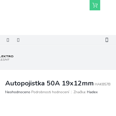
Přejít
Nákupní
na
košík
obsah
Autopojistka 50A 19x12mm
HAK857B
Průměrné
Neohodnoceno
Podrobnosti hodnocení
Značka:
Hadex
hodnocení
produktu
je
0,0