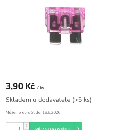
z
5
hvězdiček.
3,90 Kč
/ ks
Měrná
Skladem u dodavatele
(
>5 ks
)
cena:
Můžeme doručit do:
18.8.2026
PŘIDAT DO KOŠÍKU