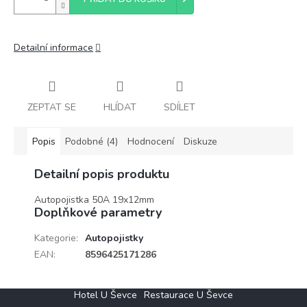
Detailní informace
ZEPTAT SE
HLÍDAT
SDÍLET
Popis
Podobné (4)
Hodnocení
Diskuze
Detailní popis produktu
Autopojistka 50A 19x12mm
Doplňkové parametry
Kategorie
:
Autopojistky
EAN
:
8596425171286
Z
Hotel U Ševce
Restaurace U Ševce