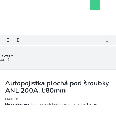
Přejít
Nákupní
na
košík
obsah
Autopojistka plochá pod šroubky
ANL 200A, l:80mm
HAK884
Průměrné
Neohodnoceno
Podrobnosti hodnocení
Značka:
Hadex
hodnocení
produktu