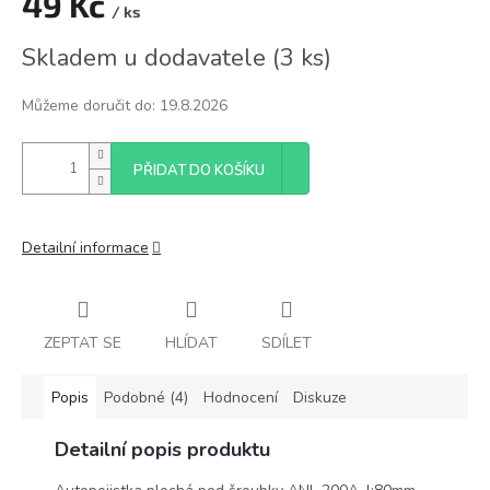
49 Kč
/ ks
Měrná
Skladem u dodavatele
(
3 ks
)
cena:
Můžeme doručit do:
19.8.2026
PŘIDAT DO KOŠÍKU
Detailní informace
ZEPTAT SE
HLÍDAT
SDÍLET
Popis
Podobné (4)
Hodnocení
Diskuze
Detailní popis produktu