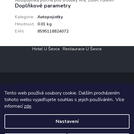
Autopojistka plochá pod šroubky ANL 200A, l:80mm
Doplňkové parametry
Kategorie
:
Autopojistky
Hmotnost
:
0.01 kg
EAN
:
8595118824072
Z
Hotel U Ševce
Restaurace U Ševce
á
p
a
t
í
Tento web používá soubory cookie. Dalším procházením
Copyright 2026
Elektro Klesný s.r.o.
. Všechna práva vyhrazena.
tohoto webu vyjadřujete souhlas s jejich používáním.. Více
informací
zde
.
Grafický návrh vytvořil a na Shoptet implementoval
Tomáš Hlad
&
Shoptetak.cz
.
Nastavení
Vytvořil Shoptet