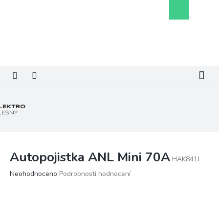
Přejít
Nákupní
na
košík
obsah
Autopojistka ANL Mini 70A
HAK841J
Průměrné
Neohodnoceno
Podrobnosti hodnocení
hodnocení
produktu
je
0,0