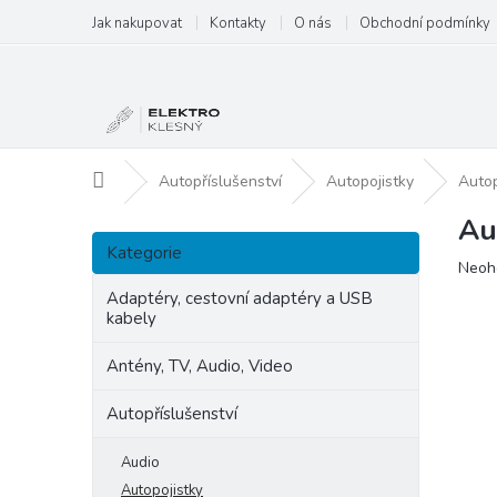
Přejít
Jak nakupovat
Kontakty
O nás
Obchodní podmínky
na
obsah
Domů
Autopříslušenství
Autopojistky
Autop
Au
P
Přeskočit
o
Kategorie
kategorie
Prům
Neoh
s
hodn
t
Adaptéry, cestovní adaptéry a USB
produ
kabely
r
je
a
0,0
Antény, TV, Audio, Video
n
z
5
n
Autopříslušenství
hvězd
í
p
Audio
a
Autopojistky
n