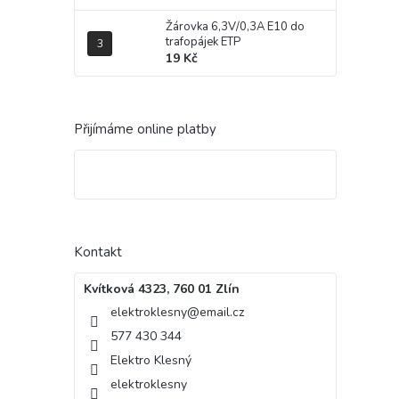
Žárovka 6,3V/0,3A E10 do
trafopájek ETP
19 Kč
Přijímáme online platby
Kontakt
Kvítková 4323, 760 01 Zlín
elektroklesny
@
email.cz
577 430 344
Elektro Klesný
elektroklesny