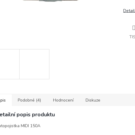
Detail
TI
pis
Podobné (4)
Hodnocení
Diskuze
etailní popis produktu
topojistka MIDI 150A