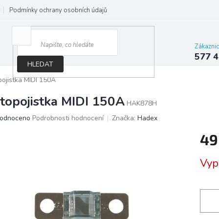
Podmínky ochrany osobních údajů
Jak správně vybrat osvětlení do d
Zákazni
577 4
HLEDAT
ojistka MIDI 150A
topojistka MIDI 150A
HAK878H
ěrné
odnoceno
Podrobnosti hodnocení
Značka:
Hadex
ocení
49
ktu
Měrn
Vyp
cena:
iček.