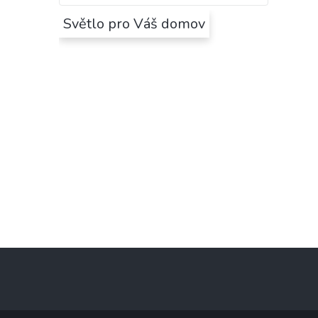
Světlo pro Váš domov
Z
á
p
a
t