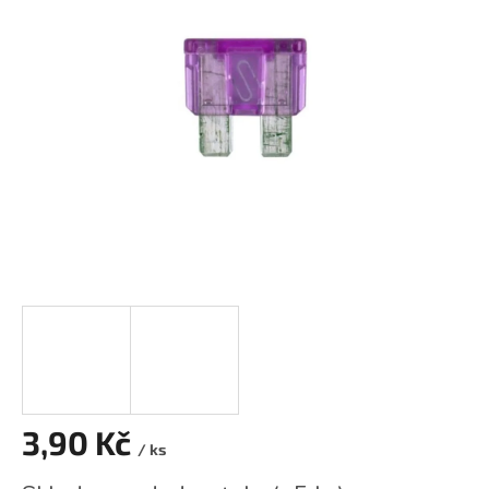
z
5
hvězdiček.
3,90 Kč
/ ks
Měrná