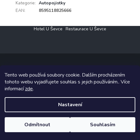
Kategorie
:
Autopojistky
EAN
:
8595118825666
Z
Hotel U Ševce
Restaurace U Ševce
á
p
a
t
í
Tento web používá soubory cookie. Dalším procházením
Copyright 2026
Elektro Klesný s.r.o.
. Všechna práva vyhrazena.
tohoto webu vyjadřujete souhlas s jejich používáním.. Více
informací
zde
.
Grafický návrh vytvořil a na Shoptet implementoval
Tomáš Hlad
&
Shoptetak.cz
.
Nastavení
Vytvořil Shoptet
Odmítnout
Souhlasím