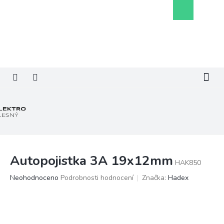
Přejít
Nákupní
na
košík
obsah
Autopojistka 3A 19x12mm
HAK850
Průměrné
Neohodnoceno
Podrobnosti hodnocení
Značka:
Hadex
hodnocení
produktu
je
0,0