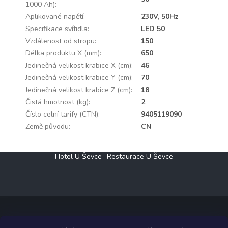
1000 Ah)
:
Aplikované napětí
:
230V, 50Hz
Specifikace svítidla
:
LED 50
Vzdálenost od stropu
:
150
Délka produktu X (mm)
:
650
Jedinečná velikost krabice X (cm)
:
46
Jedinečná velikost krabice Y (cm)
:
70
Jedinečná velikost krabice Z (cm)
:
18
Čistá hmotnost (kg)
:
2
Číslo celní tarify (CTN)
:
9405119090
Země původu
:
CN
Z
Hotel U Ševce
Restaurace U Ševce
á
p
a
t
í