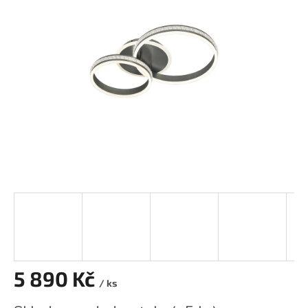
z
5
hvězdiček.
5 890 Kč
/ ks
Měrná