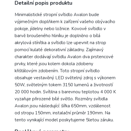
Detailní popis produktu
Minimalistické stropní svítidlo Avalon bude
výjimečným doplňkem k zařízení vašeho obývacího
pokoje, jídelny nebo ložnice. Kovové svítidlo v
barvě broušeného hliníku je doplněno o bílá
akrylová stínítka a svítidlo lze upevnit na strop
pomocí kulaté dekorativní základny. Zajímavý
charakter dodávají svítidlu Avalon dva prstencové
prvky, které jsou kolem dokola zdobeny
křišťálovým zdobením. Toto stropní svítidlo
obsahuje vestavěný LED světelný zdroj s výkonem
50W, světelným tokem 3150 lumenů a životností
20 000 hodin. Svítilna s barevnou teplotou 4 000 K
vyzařuje přirozené bílé světlo. Rozměry svítidla
Avalon jsou následující: šířka 650mm, vzdálenost
od stropu 150mm, instalační průměr 190mm. Na
tento vynikající model poskytujeme 5letou záruku.