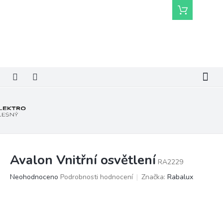
Přejít
Nákupní
na
košík
obsah
Avalon Vnitřní osvětlení
RA2229
Průměrné
Neohodnoceno
Podrobnosti hodnocení
Značka:
Rabalux
hodnocení
produktu
je
0,0