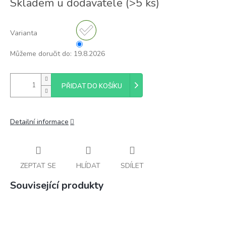
Skladem u dodavatele
(
>5 ks
)
cena:
Varianta
Můžeme doručit do:
19.8.2026
PŘIDAT DO KOŠÍKU
Detailní informace
ZEPTAT SE
HLÍDAT
SDÍLET
Související produkty