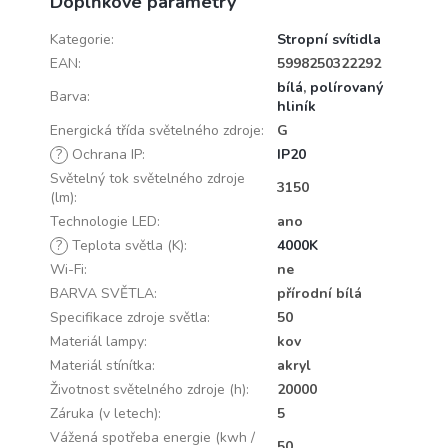
Doplňkové parametry
Kategorie
:
Stropní svítidla
EAN
:
5998250322292
bílá
,
polírovaný
Barva
:
hliník
Energická třída světelného zdroje
:
G
?
Ochrana IP
:
IP20
Světelný tok světelného zdroje
3150
(lm)
:
Technologie LED
:
ano
?
Teplota světla (K)
:
4000K
Wi-Fi
:
ne
BARVA SVĚTLA
:
přírodní bílá
Specifikace zdroje světla
:
50
Materiál lampy
:
kov
Materiál stínítka
:
akryl
Životnost světelného zdroje (h)
:
20000
Záruka (v letech)
:
5
Vážená spotřeba energie (kwh /
50