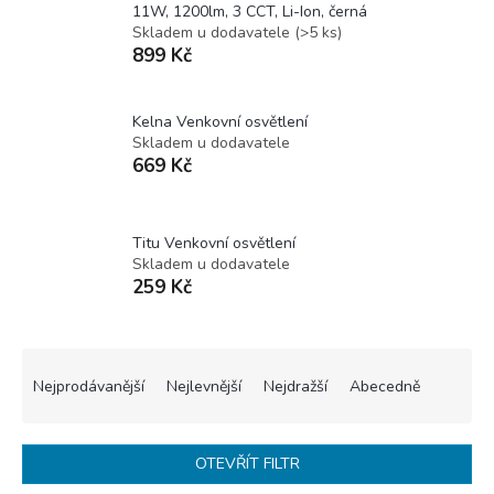
11W, 1200lm, 3 CCT, Li-Ion, černá
Skladem u dodavatele
(
>5 ks
)
899 Kč
Kelna Venkovní osvětlení
Skladem u dodavatele
669 Kč
Titu Venkovní osvětlení
Skladem u dodavatele
259 Kč
Ř
a
Nejprodávanější
Nejlevnější
Nejdražší
Abecedně
z
e
n
OTEVŘÍT FILTR
í