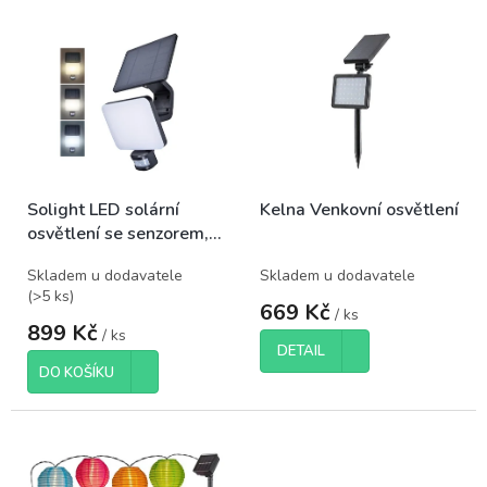
p
V
r
ý
o
p
d
i
u
s
k
p
t
r
ů
o
Solight LED solární
Kelna Venkovní osvětlení
d
osvětlení se senzorem,
u
11W, 1200lm, 3 CCT, Li-
k
Skladem u dodavatele
Skladem u dodavatele
Ion, černá
t
(
>5 ks
)
ů
669 Kč
/ ks
899 Kč
/ ks
DETAIL
DO KOŠÍKU