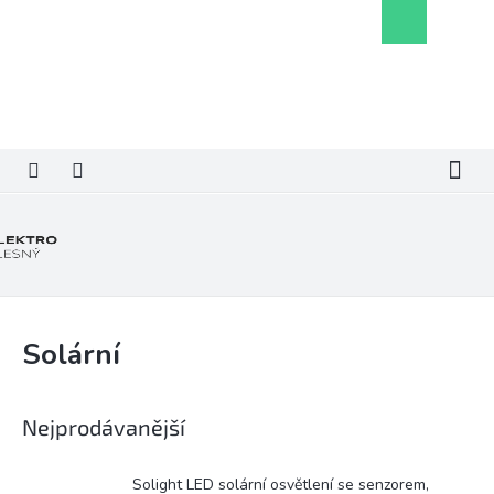
Přejít
Nákupní
na
košík
obsah
Solární
Nejprodávanější
Solight LED solární osvětlení se senzorem,