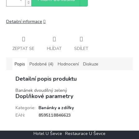
Detailní informace
ZEPTAT SE
HLÍDAT
SDÍLET
Popis
Podobné (4)
Hodnocení
Diskuze
Detailní popis produktu
Banánek dvoudílný zelený
Doplňkové parametry
Kategorie
:
Banánky a zdířky
EAN
:
8595118846623
Z
Hotel U Ševce
Restaurace U Ševce