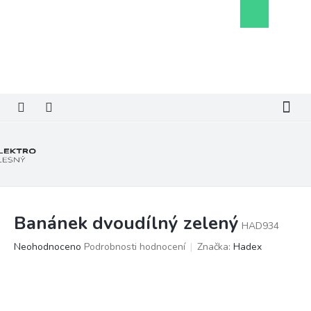
Přejít
Nákupní
na
košík
obsah
Banánek dvoudílný zelený
HAD934
Průměrné
Neohodnoceno
Podrobnosti hodnocení
Značka:
Hadex
hodnocení
produktu
je
0,0