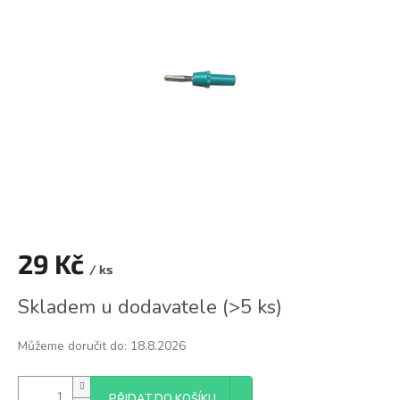
z
5
hvězdiček.
29 Kč
/ ks
Měrná
Skladem u dodavatele
(
>5 ks
)
cena:
Můžeme doručit do:
18.8.2026
PŘIDAT DO KOŠÍKU