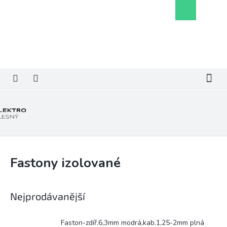
Přejít
Nákupní
na
košík
obsah
Fastony izolované
Nejprodávanější
Faston-zdíř.6,3mm modrá,kab.1,25-2mm plná