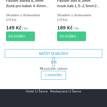
Faston-zdířka 6,3mm
Faston-zdíř.6,3mm
žlutá pro kabel 4-6mm2,
modr,kab.1,5-2,5mm2
balení 100ks
plná izolace, bal.100ks
Skladem u dodavatele
Skladem u dodavatele
(
>5 ks
)
(
>5 ks
)
149 Kč
189 Kč
/ ks
/ ks
DO KOŠÍKU
DO KOŠÍKU
NAČÍST 18 DALŠÍCH
S
1
5
t
O
r
76
položek celkem
v
á
l
NAHORU
n
á
k
d
o
v
a
Z
Hotel U Ševce
Restaurace U Ševce
á
c
á
n
í
í
p
p