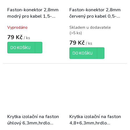
Faston-konektor 2,8mm
Faston-konektor 2,8mm
modrý pro kabel 1,5-
červený pro kabel 0,5-
2,5mm2, balení 100ks
1,5mm2, balení 100ks
Vyprodáno
Skladem u dodavatele
(
>5 ks
)
79 Kč
/ ks
79 Kč
/ ks
DO KOŠÍKU
DO KOŠÍKU
Krytka izolační na faston
Krytka izolační na faston
úhlový 6,3mm,hrdlo
4,8+6,3mm,hrdlo
3,2mm, balení 100ks
3,5mm, balení 100ks