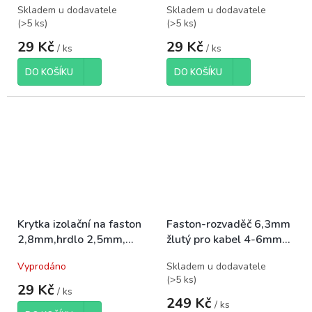
Skladem u dodavatele
Skladem u dodavatele
(
>5 ks
)
(
>5 ks
)
29 Kč
29 Kč
/ ks
/ ks
DO KOŠÍKU
DO KOŠÍKU
Krytka izolační na faston
Faston-rozvaděč 6,3mm
2,8mm,hrdlo 2,5mm,
žlutý pro kabel 4-6mm2,
balení 100ks
balení 100ks
Vyprodáno
Skladem u dodavatele
(
>5 ks
)
29 Kč
/ ks
249 Kč
/ ks