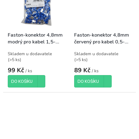
Faston-konektor 4,8mm
Faston-konektor 4,8mm
modrý pro kabel 1,5-
červený pro kabel 0,5-
2,5mm2, balení 100ks
1,5mm2, balení 100ks
Skladem u dodavatele
Skladem u dodavatele
(
>5 ks
)
(
>5 ks
)
99 Kč
89 Kč
/ ks
/ ks
DO KOŠÍKU
DO KOŠÍKU