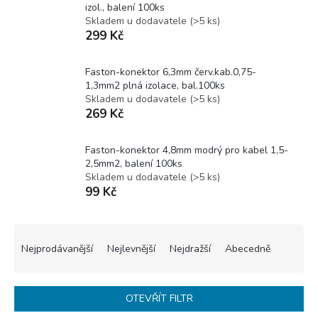
izol., balení 100ks
Skladem u dodavatele
(
>5 ks
)
299 Kč
Faston-konektor 6,3mm červ.kab.0,75-
1,3mm2 plná izolace, bal.100ks
Skladem u dodavatele
(
>5 ks
)
269 Kč
Faston-konektor 4,8mm modrý pro kabel 1,5-
2,5mm2, balení 100ks
Skladem u dodavatele
(
>5 ks
)
99 Kč
Ř
a
Nejprodávanější
Nejlevnější
Nejdražší
Abecedně
z
e
n
OTEVŘÍT FILTR
í