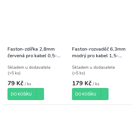
Faston-zdířka 2,8mm
Faston-rozvaděč 6,3mm
červená pro kabel 0,5-
modrý pro kabel 1,5-
1,5mm2
2,5mm2, balení 100ks
Skladem u dodavatele
Skladem u dodavatele
(
>5 ks
)
(
>5 ks
)
79 Kč
179 Kč
/ ks
/ ks
DO KOŠÍKU
DO KOŠÍKU