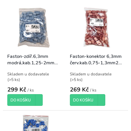
p
V
r
ý
o
p
d
i
u
s
k
p
t
r
ů
o
Faston-zdíř.6,3mm
Faston-konektor 6,3mm
d
modrá,kab.1,25-2mm
červ.kab.0,75-1,3mm2
u
plná izol., balení 100ks
plná izolace, bal.100ks
k
Skladem u dodavatele
Skladem u dodavatele
t
(
>5 ks
)
(
>5 ks
)
ů
299 Kč
269 Kč
/ ks
/ ks
DO KOŠÍKU
DO KOŠÍKU