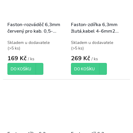
Faston-rozváděč 6,3mm
Faston-zdířka 6,3mm
červený pro kab. 0,5-
žlutá,kabel 4-6mm2
1,5mm2, balení 100ks
plná izol., balení 100ks
Skladem u dodavatele
Skladem u dodavatele
(
>5 ks
)
(
>5 ks
)
169 Kč
269 Kč
/ ks
/ ks
DO KOŠÍKU
DO KOŠÍKU