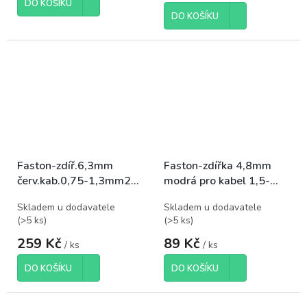
DO KOŠÍKU
DO KOŠÍKU
Faston-zdíř.6,3mm
Faston-zdířka 4,8mm
červ.kab.0,75-1,3mm2
modrá pro kabel 1,5-
plná izol., balení 100ks
2,5mm2, balení 100ks
Skladem u dodavatele
Skladem u dodavatele
(
>5 ks
)
(
>5 ks
)
259 Kč
89 Kč
/ ks
/ ks
DO KOŠÍKU
DO KOŠÍKU