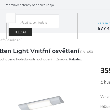
Podmínky ochrany osobních údajů
Jak správně vybrat osvětlení do d
Zákazni
577 4
HLEDAT
itřní osvětlení
tten Light Vnitřní osvětlení
RA1450
ěrné
odnoceno
Podrobnosti hodnocení
Značka:
Rabalux
ocení
35
ktu
Měrn
Skl
cena:
iček.
Varia
Můžem