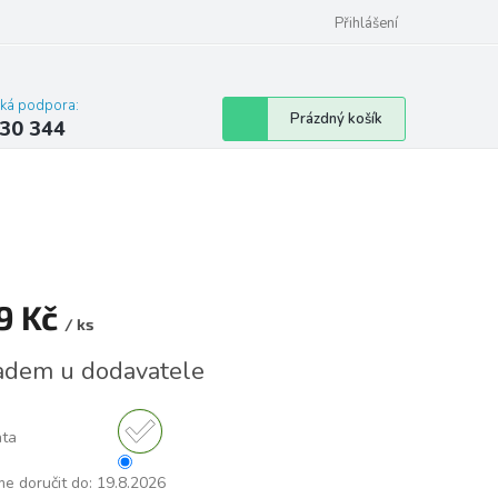
omu nebo bytu
Přihlášení
cká podpora:
Nákupní
Prázdný košík
30 344
košík
9 Kč
/ ks
á
adem u dodavatele
nta
e doručit do:
19.8.2026