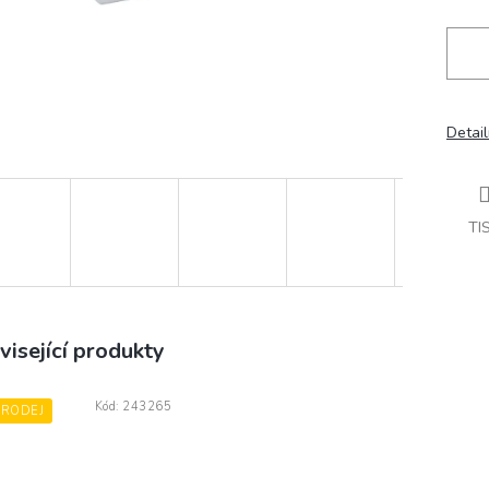
Detail
TI
visející produkty
Kód:
243265
PRODEJ