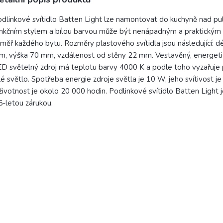
lux
dlinkové svítidlo Batten Light lze namontovat do kuchyně nad p
nkčním stylem a bílou barvou může být nenápadným a praktický
měř každého bytu. Rozměry plastového svítidla jsou následující: d
, výška 70 mm, vzdálenost od stěny 22 mm. Vestavěný, energeti
D světelný zdroj má teplotu barvy 4000 K a podle toho vyzařuje 
lé světlo. Spotřeba energie zdroje světla je 10 W, jeho svítivost 
životnost je okolo 20 000 hodin. Podlinkové svítidlo Batten Light
5-letou zárukou.