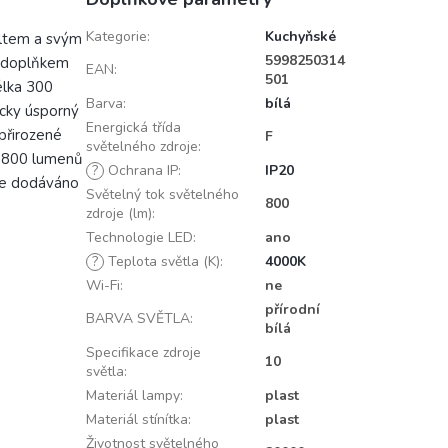
Kategorie
:
Kuchyňské
ultem a svým
5998250314
m doplňkem
EAN
:
501
élka 300
Barva
:
bílá
cky úsporný
Energická třída
přirozené
F
světelného zdroje
:
je 800 lumenů
?
Ochrana IP
:
IP20
 je dodáváno
Světelný tok světelného
800
zdroje (lm)
:
Technologie LED
:
ano
?
Teplota světla (K)
:
4000K
Wi-Fi
:
ne
přírodní
BARVA SVĚTLA
:
bílá
Specifikace zdroje
10
světla
:
Materiál lampy
:
plast
Materiál stínítka
:
plast
Životnost světelného