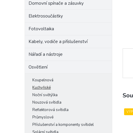
Domovní spínače a zásuvky
e
l
Elektrosoučástky
Fotovoltaika
Kabely, vodiče a příslušenství
Nářadí a nástroje
Osvětlení
Koupelnová
Kuchyňské
Sou
Noční světýlka
Nouzová svítidla
Reflektorová svítidla
VÝ
Průmyslové
Příslušenství a komponenty svítidel
Solární svítidla