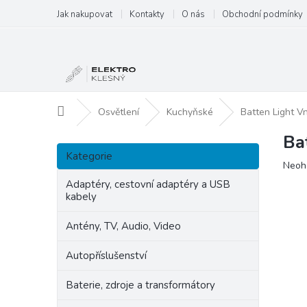
Přejít
Jak nakupovat
Kontakty
O nás
Obchodní podmínky
na
obsah
Domů
Osvětlení
Kuchyňské
Batten Light Vn
Ba
P
Přeskočit
o
Kategorie
kategorie
Prům
Neoh
s
hodn
t
Adaptéry, cestovní adaptéry a USB
produ
kabely
r
je
a
0,0
Antény, TV, Audio, Video
n
z
5
n
Autopříslušenství
hvězd
í
p
Baterie, zdroje a transformátory
a
n