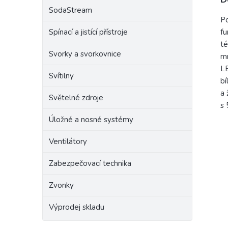
SodaStream
Raba
Po
Spínací a jistící přístroje
fu
té
Svorky a svorkovnice
mm
LE
Svítilny
bí
a 
Světelné zdroje
s 
Úložné a nosné systémy
Ventilátory
Zabezpečovací technika
Zvonky
Výprodej skladu