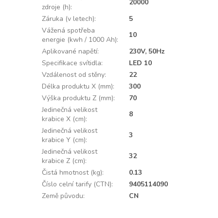
20000
zdroje (h)
:
Záruka (v letech)
:
5
Vážená spotřeba
10
energie (kwh / 1000 Ah)
:
Aplikované napětí
:
230V, 50Hz
Specifikace svítidla
:
LED 10
Vzdálenost od stěny
:
22
Délka produktu X (mm)
:
300
Výška produktu Z (mm)
:
70
Jedinečná velikost
8
krabice X (cm)
:
Jedinečná velikost
3
krabice Y (cm)
:
Jedinečná velikost
32
krabice Z (cm)
:
Čistá hmotnost (kg)
:
0.13
Číslo celní tarify (CTN)
:
9405114090
Země původu
:
CN