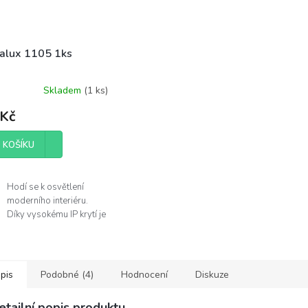
alux 1105 1ks
Skladem
(
1 ks
)
 Kč
 KOŠÍKU
Hodí se k osvětlení
moderního interiéru.
Díky vysokému IP krytí je
můžete použít v
koupelně.
Žárovka není součástí
balení.
pis
Podobné (4)
Hodnocení
Diskuze
obce
etailní popis produktu