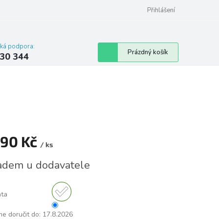
omu nebo bytu
Přihlášení
cká podpora:
Nákupní
Prázdný košík
30 344
košík
790 Kč
/ ks
á
adem u dodavatele
nta
e doručit do:
17.8.2026