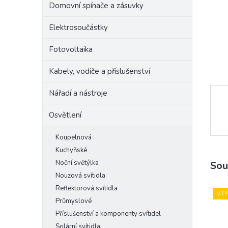
Domovní spínače a zásuvky
e
l
Elektrosoučástky
Fotovoltaika
Kabely, vodiče a příslušenství
Nářadí a nástroje
Osvětlení
Koupelnová
Kuchyňské
Noční světýlka
Sou
Nouzová svítidla
Reflektorová svítidla
VÝ
Průmyslové
Příslušenství a komponenty svítidel
Solární svítidla