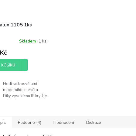
alux 1105 1ks
Skladem
(
1 ks
)
 Kč
 KOŠÍKU
Hodí se k osvětlení
moderního interiéru.
Díky vysokému IP krytí je
můžete použít v
koupelně.
Žárovka není součástí
balení.
pis
Podobné (4)
Hodnocení
Diskuze
obce