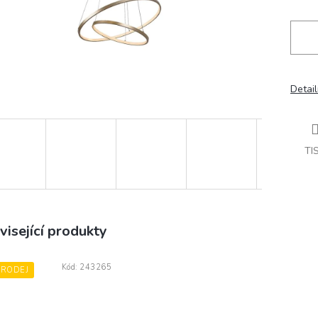
Detail
TI
visející produkty
Kód:
243265
PRODEJ