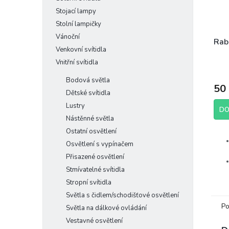
Stojací lampy
Stolní lampičky
Vánoční
Rab
Venkovní svítidla
Vnitřní svítidla
Bodová světla
50
Dětské svítidla
Lustry
DO
Nástěnné světla
Ostatní osvětlení
Osvětlení s vypínačem
Přisazené osvětlení
Stmívatelné svítidla
Stropní svítidla
Světla s čidlem/schodišťové osvětlení
Po
Světla na dálkové ovládání
Výr
Vestavné osvětlení