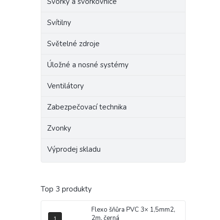
Svorky a svorkovnice
Svítilny
Světelné zdroje
Úložné a nosné systémy
Ventilátory
Zabezpečovací technika
Zvonky
Výprodej skladu
Top 3 produkty
Flexo šňůra PVC 3× 1,5mm2,
2m, černá