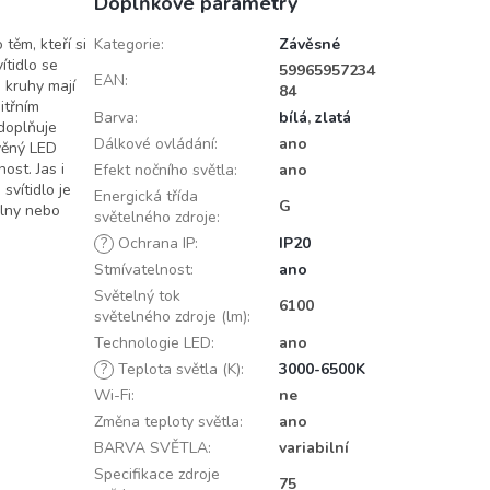
Doplňkové parametry
těm, kteří si
Kategorie
:
Závěsné
ítidlo se
59965957234
EAN
:
 kruhy mají
84
itřním
Barva
:
bílá
,
zlatá
 doplňuje
Dálkové ovládání
:
ano
věný LED
ost. Jas i
Efekt nočního světla
:
ano
svítidlo je
Energická třída
G
elny nebo
světelného zdroje
:
?
Ochrana IP
:
IP20
Stmívatelnost
:
ano
Světelný tok
6100
světelného zdroje (lm)
:
Technologie LED
:
ano
?
Teplota světla (K)
:
3000-6500K
Wi-Fi
:
ne
Změna teploty světla
:
ano
BARVA SVĚTLA
:
variabilní
Specifikace zdroje
75