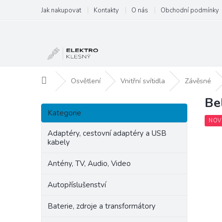
Přejít
Jak nakupovat
Kontakty
O nás
Obchodní podmínky
na
obsah
Domů
Osvětlení
Vnitřní svítidla
Závěsné
Be
P
Přeskočit
o
Kategorie
kategorie
s
NOV
t
Adaptéry, cestovní adaptéry a USB
kabely
r
a
Antény, TV, Audio, Video
n
n
Autopříslušenství
í
p
Baterie, zdroje a transformátory
a
n