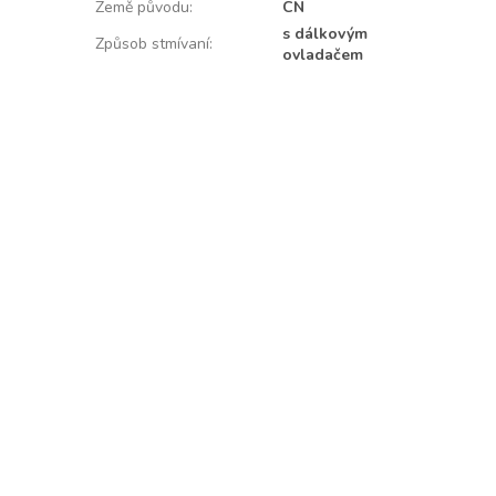
Země původu
:
CN
s dálkovým
Způsob stmívaní
:
ovladačem