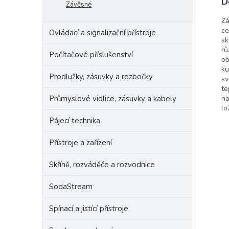
D
Závěsné
Raba
Zá
ce
Ovládací a signalizační přístroje
sk
rů
Počítačové příslušenství
ob
ku
Prodlužky, zásuvky a rozbočky
sv
te
Průmyslové vidlice, zásuvky a kabely
na
lo
Pájecí technika
Přístroje a zařízení
Skříně, rozváděče a rozvodnice
SodaStream
Spínací a jistící přístroje