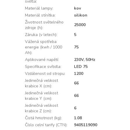
světla
:
Materiál lampy
:
kov
Materiál stínítka
:
silikon
Životnost světelného
25000
zdroje (h)
:
Záruka (v letech)
:
5
Vážená spotřeba
energie (kwh / 1000
75
Ah)
:
Aplikované napětí
:
230V, 50Hz
Specifikace svítidla
:
LED 75
Vzdálenost od stropu
:
1200
Jedinečná velikost
66
krabice X (cm)
:
Jedinečná velikost
66
krabice Y (cm)
:
Jedinečná velikost
6
krabice Z (cm)
:
Čistá hmotnost (kg)
:
1.08
Číslo celní tarify (CTN)
:
9405119090