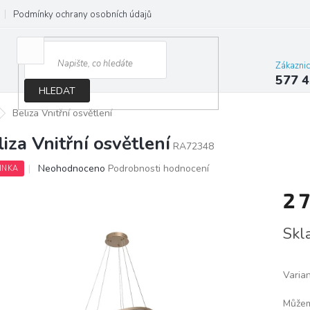
Podmínky ochrany osobních údajů
Jak správně vybrat osvětlení do d
Zákazni
577 4
HLEDAT
Beliza Vnitřní osvětlení
liza Vnitřní osvětlení
RA72348
Průměrné
Neohodnoceno
Podrobnosti hodnocení
INKA
hodnocení
produktu
2 
je
0,0
Měrn
Skl
z
cena:
5
hvězdiček.
Varia
Můžem