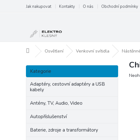
Přejít
Jak nakupovat
Kontakty
O nás
Obchodní podmínky
na
obsah
Domů
Osvětlení
Venkovní svítidla
Nástěnné
Ch
P
Přeskočit
o
Kategorie
kategorie
Prům
Neoh
s
hodn
t
Adaptéry, cestovní adaptéry a USB
produ
kabely
r
je
a
0,0
Antény, TV, Audio, Video
n
z
5
n
Autopříslušenství
hvězd
í
p
Baterie, zdroje a transformátory
a
n