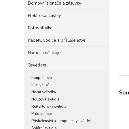
Domovní spínače a zásuvky
e
l
Elektrosoučástky
Fotovoltaika
Kabely, vodiče a příslušenství
Nářadí a nástroje
Osvětlení
Koupelnová
Kuchyňské
Sou
Noční světýlka
Nouzová svítidla
Reflektorová svítidla
Průmyslové
Příslušenství a komponenty svítidel
Solární svítidla