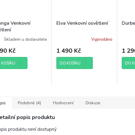
anga Venkovní
Elva Venkovní osvětlení
Durbe
tlení
Skladem u dodavatele
Vyprodáno
490 Kč
1 490 Kč
1 29
 KOŠÍKU
DO KOŠÍKU
DO K
pis
Podobné (4)
Hodnocení
Diskuze
etailní popis produktu
pis produktu není dostupný