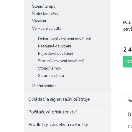
Stojací lampy
Stolní lampičky
Vánoční
Pal
Venkovní svítidla
osvě
Dekorativní venkovní osvětlení
Nástěnné osvětlení
2 
Pojezdové osvětlení
Stropní venkovní osvětlení
DO
Stojací lampy
Solární svítidla
Vnitřní svítidla
Ovládací a signalizační přístroje
Po
Počítačové příslušenství
D
Prodlužky, zásuvky a rozbočky
Po