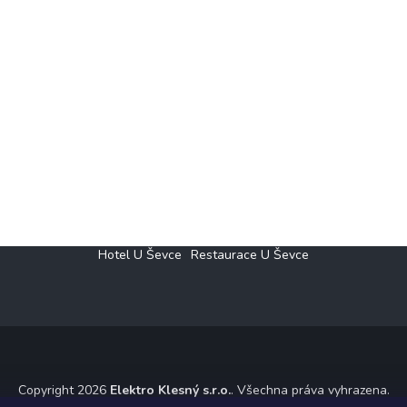
Hotel U Ševce
Restaurace U Ševce
Copyright 2026
Elektro Klesný s.r.o.
. Všechna práva vyhrazena.