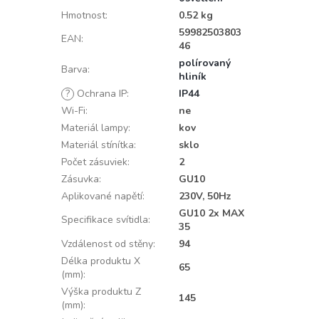
Hmotnost
:
0.52 kg
59982503803
EAN
:
46
polírovaný
Barva
:
hliník
?
Ochrana IP
:
IP44
Wi-Fi
:
ne
Materiál lampy
:
kov
Materiál stínítka
:
sklo
Počet zásuviek
:
2
Zásuvka
:
GU10
Aplikované napětí
:
230V, 50Hz
GU10 2x MAX
Specifikace svítidla
:
35
Vzdálenost od stěny
:
94
Délka produktu X
65
(mm)
:
Výška produktu Z
145
(mm)
: