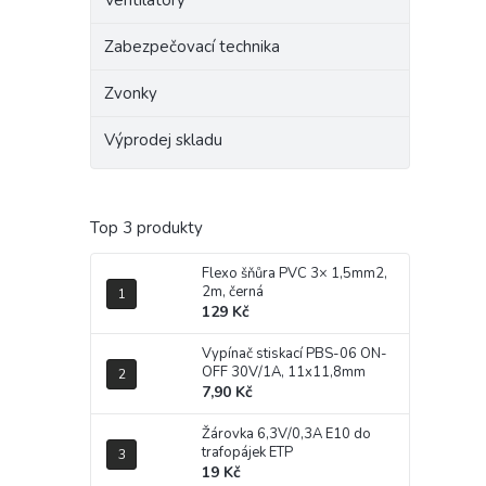
Ventilátory
Zabezpečovací technika
Zvonky
Výprodej skladu
Top 3 produkty
Flexo šňůra PVC 3× 1,5mm2,
2m, černá
129 Kč
Vypínač stiskací PBS-06 ON-
OFF 30V/1A, 11x11,8mm
7,90 Kč
Žárovka 6,3V/0,3A E10 do
trafopájek ETP
19 Kč