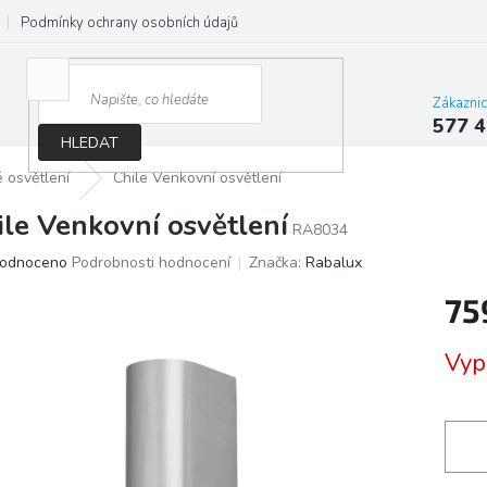
Podmínky ochrany osobních údajů
Jak správně vybrat osvětlení do d
Zákazni
577 4
HLEDAT
 osvětlení
Chile Venkovní osvětlení
ile Venkovní osvětlení
RA8034
ěrné
odnoceno
Podrobnosti hodnocení
Značka:
Rabalux
ocení
75
ktu
Měrn
Vyp
cena:
iček.