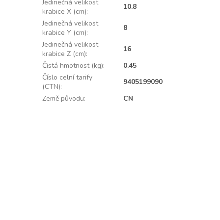
Jedinečná velikost
10.8
krabice X (cm)
:
Jedinečná velikost
8
krabice Y (cm)
:
Jedinečná velikost
16
krabice Z (cm)
:
Čistá hmotnost (kg)
:
0.45
Číslo celní tarify
9405199090
(CTN)
:
Země původu
:
CN