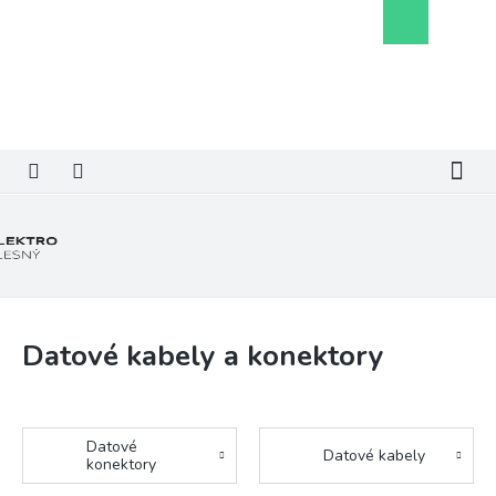
Přejít
Nákupní
na
košík
obsah
Datové kabely a konektory
Datové
Datové kabely
konektory