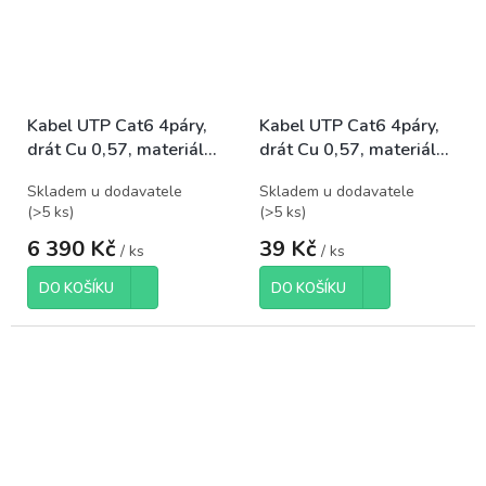
Kabel UTP Cat6 4páry,
Kabel UTP Cat6 4páry,
drát Cu 0,57, materiál
drát Cu 0,57, materiál
CU/LSZH, balení 305m
CU/LSZH
Skladem u dodavatele
Skladem u dodavatele
(
>5 ks
)
(
>5 ks
)
6 390 Kč
39 Kč
/ ks
/ ks
DO KOŠÍKU
DO KOŠÍKU