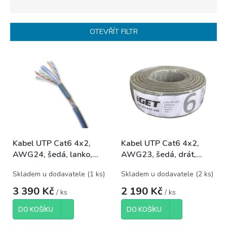
z
e
n
OTEVŘÍT FILTR
í
p
V
r
ý
o
p
d
i
u
s
k
p
t
r
ů
o
Kabel UTP Cat6 4x2,
Kabel UTP Cat6 4x2,
d
AWG24, šedá, lanko,
AWG23, šedá, drát,
u
balení 100m
balení 100m
k
Skladem u dodavatele
(
1 ks
)
Skladem u dodavatele
(
2 ks
)
t
ů
3 390 Kč
2 190 Kč
/ ks
/ ks
DO KOŠÍKU
DO KOŠÍKU