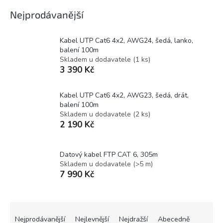
Nejprodávanější
Kabel UTP Cat6 4x2, AWG24, šedá, lanko,
balení 100m
Skladem u dodavatele
(
1 ks
)
3 390 Kč
Kabel UTP Cat6 4x2, AWG23, šedá, drát,
balení 100m
Skladem u dodavatele
(
2 ks
)
2 190 Kč
Datový kabel FTP CAT 6, 305m
Skladem u dodavatele
(
>5 m
)
7 990 Kč
Ř
a
Nejprodávanější
Nejlevnější
Nejdražší
Abecedně