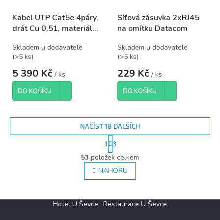
Kabel UTP Cat5e 4páry,
Síťová zásuvka 2xRJ45
drát Cu 0,51, materiál
na omítku Datacom
CU/LSZH, balení 305m
Skladem u dodavatele
Skladem u dodavatele
(
>5 ks
)
(
>5 ks
)
5 390 Kč
229 Kč
/ ks
/ ks
DO KOŠÍKU
DO KOŠÍKU
NAČÍST 18 DALŠÍCH
S
1
3
t
O
r
53
položek celkem
v
á
l
NAHORU
n
á
k
d
o
v
a
Z
Hotel U Ševce
Restaurace U Ševce
á
c
á
n
í