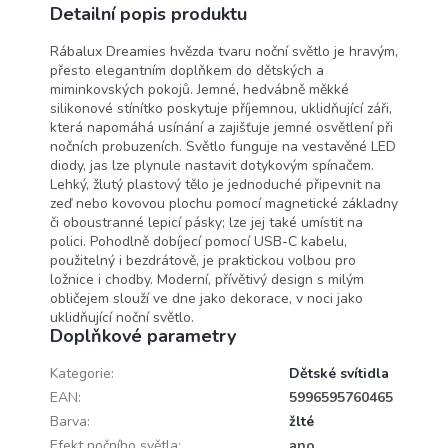
Detailní popis produktu
Rábalux Dreamies hvězda tvaru noční světlo je hravým,
přesto elegantním doplňkem do dětských a
miminkovských pokojů. Jemné, hedvábně měkké
silikonové stínítko poskytuje příjemnou, uklidňující záři,
která napomáhá usínání a zajišťuje jemné osvětlení při
nočních probuzeních. Světlo funguje na vestavěné LED
diody, jas lze plynule nastavit dotykovým spínačem.
Lehký, žlutý plastový tělo je jednoduché připevnit na
zeď nebo kovovou plochu pomocí magnetické základny
či oboustranné lepicí pásky; lze jej také umístit na
polici. Pohodlně dobíjecí pomocí USB-C kabelu,
použitelný i bezdrátově, je praktickou volbou pro
ložnice i chodby. Moderní, přívětivý design s milým
obličejem slouží ve dne jako dekorace, v noci jako
uklidňující noční světlo.
Doplňkové parametry
Kategorie
:
Dětské svítidla
EAN
:
5996595760465
Barva
:
žlté
Efekt nočního světla
:
ano