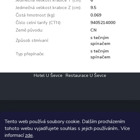
Jedinečná velikost krabice Y (cm)
:
6
Jedinečná velikost krabice Z (cm)
:
9.5
Čistá hmotnost (kg)
:
0.069
Číslo celní tarify (CTN)
:
9405214000
Země původu
:
CN
s tečným
Způsob stmívaní
:
spínačem
s tečným
Typ přepínače
:
spínačem
Z
Hotel U Ševce
Restaurace U Ševce
á
p
a
t
í
Tento web používá soubory cookie. Dalším procházením
Copyright 2026
Elektro Klesný s.r.o.
. Všechna práva vyhrazena.
tohoto webu vyjadřujete souhlas s jejich používáním.. Více
informací
zde
.
Grafický návrh vytvořil a na Shoptet implementoval
Tomáš Hlad
&