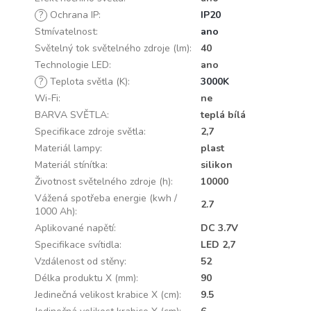
?
Ochrana IP
:
IP20
Stmívatelnost
:
ano
Světelný tok světelného zdroje (lm)
:
40
Technologie LED
:
ano
?
Teplota světla (K)
:
3000K
Wi-Fi
:
ne
BARVA SVĚTLA
:
teplá bílá
Specifikace zdroje světla
:
2,7
Materiál lampy
:
plast
Materiál stínítka
:
silikon
Životnost světelného zdroje (h)
:
10000
Vážená spotřeba energie (kwh /
2.7
1000 Ah)
:
Aplikované napětí
:
DC 3.7V
Specifikace svítidla
:
LED 2,7
Vzdálenost od stěny
:
52
Délka produktu X (mm)
:
90
Jedinečná velikost krabice X (cm)
:
9.5