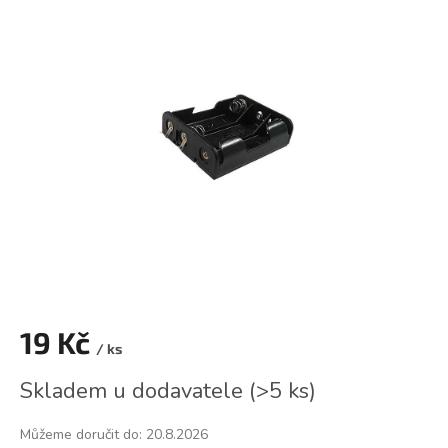
je
0,0
z
5
hvězdiček.
19 Kč
/ ks
Měrná
Skladem u dodavatele
(
>5 ks
)
cena:
Můžeme doručit do:
20.8.2026