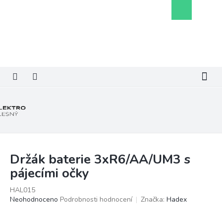
Přejít
Nákupní
na
košík
obsah
Držák baterie 3xR6/AA/UM3 s
pájecími očky
HAL015
Průměrné
Neohodnoceno
Podrobnosti hodnocení
Značka:
Hadex
hodnocení
produktu