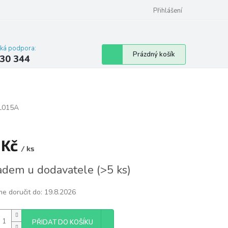
omu nebo bytu
Přihlášení
cká podpora:
Nákupní
Prázdný košík
30 344
košík
L015A
 Kč
/ ks
á
adem u dodavatele
(
>5 ks
)
e doručit do:
19.8.2026
PŘIDAT DO KOŠÍKU