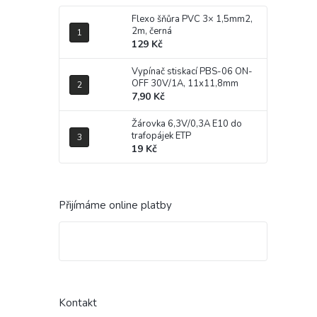
Flexo šňůra PVC 3× 1,5mm2,
2m, černá
129 Kč
Vypínač stiskací PBS-06 ON-
OFF 30V/1A, 11x11,8mm
7,90 Kč
Žárovka 6,3V/0,3A E10 do
trafopájek ETP
19 Kč
Přijímáme online platby
Kontakt