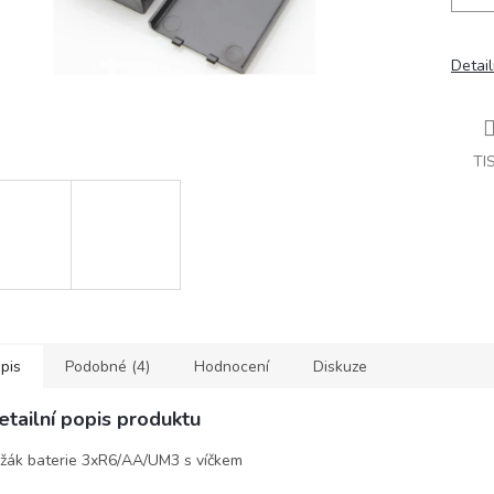
Detail
TI
pis
Podobné (4)
Hodnocení
Diskuze
etailní popis produktu
žák baterie 3xR6/AA/UM3 s víčkem