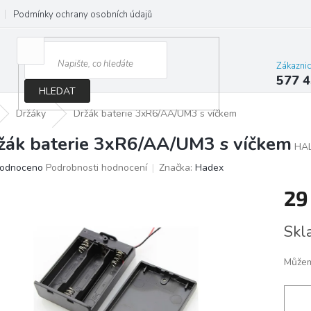
Podmínky ochrany osobních údajů
Jak správně vybrat osvětlení do d
Zákazni
577 4
HLEDAT
Držáky
Držák baterie 3xR6/AA/UM3 s víčkem
žák baterie 3xR6/AA/UM3 s víčkem
HA
ěrné
odnoceno
Podrobnosti hodnocení
Značka:
Hadex
ocení
29
ktu
Měrn
Skl
cena:
iček.
Můžem