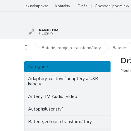
Přejít
Jak nakupovat
Kontakty
O nás
Obchodní podmínky
na
obsah
Domů
Baterie, zdroje a transformátory
Baterie
Dr
P
Přeskočit
o
Kategorie
kategorie
Prům
Neoh
s
hodn
t
Adaptéry, cestovní adaptéry a USB
produ
kabely
r
je
a
0,0
Antény, TV, Audio, Video
n
z
5
n
Autopříslušenství
hvězd
í
p
Baterie, zdroje a transformátory
a
n