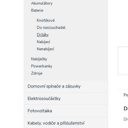
Akumulátory
e
Baterie
l
Knoflíkové
Do naslouchadel
Držáky
Nabíjecí
Nenabíjecí
Nabíječky
Powerbanky
Zdroje
Domovní spínače a zásuvky
Po
Elektrosoučástky
D
Fotovoltaika
Dr
Kabely, vodiče a příslušenství