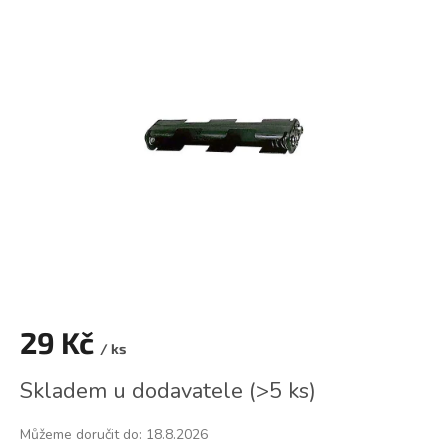
je
0,0
z
5
hvězdiček.
29 Kč
/ ks
Měrná
Skladem u dodavatele
(
>5 ks
)
cena:
Můžeme doručit do:
18.8.2026