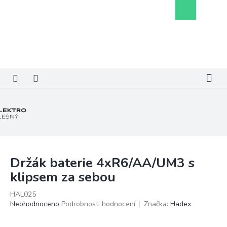
Přejít
Nákupní
na
košík
obsah
Držák baterie 4xR6/AA/UM3 s
klipsem za sebou
HAL025
Průměrné
Neohodnoceno
Podrobnosti hodnocení
Značka:
Hadex
hodnocení
produktu