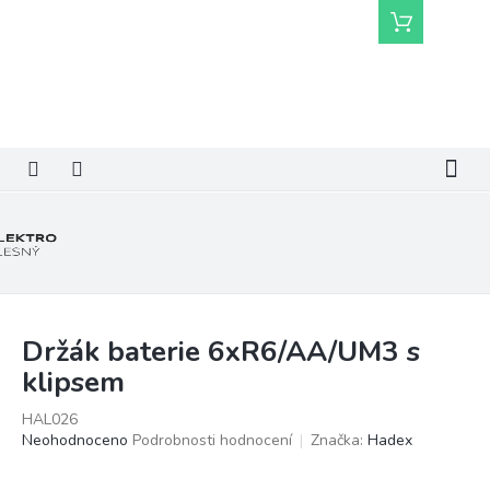
Přejít
Nákupní
na
košík
obsah
Držák baterie 6xR6/AA/UM3 s
klipsem
HAL026
Průměrné
Neohodnoceno
Podrobnosti hodnocení
Značka:
Hadex
hodnocení
produktu