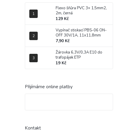
Flexo šňůra PVC 3× 1,5mm2,
2m, černá
129 Kč
Vypínač stiskací PBS-06 ON-
OFF 30V/1A, 11x11,8mm
7,90 Kč
Žárovka 6,3V/0,3A E10 do
trafopájek ETP
19 Kč
Přijímáme online platby
Kontakt