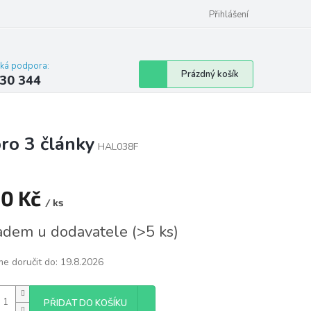
omu nebo bytu
Přihlášení
cká podpora:
Nákupní
Prázdný košík
30 344
košík
ro 3 články
HAL038F
90 Kč
/ ks
á
adem u dodavatele
(
>5 ks
)
e doručit do:
19.8.2026
PŘIDAT DO KOŠÍKU