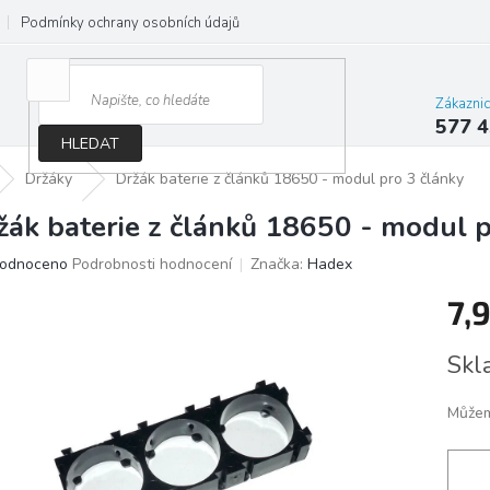
Podmínky ochrany osobních údajů
Jak správně vybrat osvětlení do d
Zákazni
577 4
HLEDAT
Držáky
Držák baterie z článků 18650 - modul pro 3 články
žák baterie z článků 18650 - modul p
ěrné
odnoceno
Podrobnosti hodnocení
Značka:
Hadex
ocení
7,
ktu
Měrn
Skl
cena:
iček.
Můžem