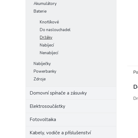
Akumulátory
e
Baterie
l
Knoflíkové
Do naslouchadel
Držáky
Nabíjecí
Nenabíjecí
Nabíječky
Powerbanky
Po
Zdroje
D
Domovní spínače a zásuvky
Dr
Elektrosoučástky
Fotovoltaika
Kabely, vodiče a příslušenství