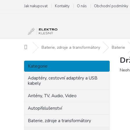
Přejít
Jak nakupovat
Kontakty
O nás
Obchodní podmínky
na
obsah
Domů
Baterie, zdroje a transformátory
Baterie
Dr
P
Přeskočit
o
Kategorie
kategorie
Prům
Neoh
s
hodn
t
Adaptéry, cestovní adaptéry a USB
produ
kabely
r
je
a
0,0
Antény, TV, Audio, Video
n
z
5
n
Autopříslušenství
hvězd
í
p
Baterie, zdroje a transformátory
a
n