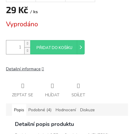
29 Kč
/ ks
Měrná
Vyprodáno
cena:
PŘIDAT DO KOŠÍKU
Detailní informace
ZEPTAT SE
HLÍDAT
SDÍLET
Popis
Podobné (4)
Hodnocení
Diskuze
Detailní popis produktu