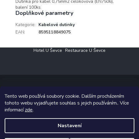
Dutinka pro kabel 0,75mm2 celokovová (EN7506),
balení 100ks
Doplňkové parametry
Kategorie
:
Kabelové dutinky
EAN
:
8595118849075
Z
Hotel U Ševce
Restaurace U Ševce
á
p
a
t
í
Tento web používá soubory cookie. Dalším procházením
Copyright 2026
Elektro Klesný s.r.o.
. Všechna práva vyhrazena.
tohoto webu vyjadřujete souhlas s jejich používáním.. Více
informací
zde
.
Grafický návrh vytvořil a na Shoptet implementoval
Tomáš Hlad
&
Shoptetak.cz
.
Nastavení
Vytvořil Shoptet