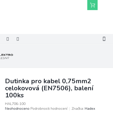
Přejít
Nákupní
na
košík
obsah
Dutinka pro kabel 0,75mm2
celokovová (EN7506), balení
100ks
HAL706-100
Průměrné
Neohodnoceno
Podrobnosti hodnocení
Značka:
Hadex