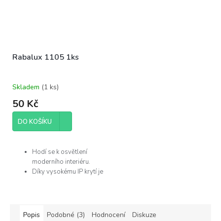
Rabalux 1105 1ks
Skladem
(
1 ks
)
50 Kč
DO KOŠÍKU
Hodí se k osvětlení
moderního interiéru.
Díky vysokému IP krytí je
můžete použít v
koupelně.
Žárovka není součástí
balení.
Popis
Podobné (3)
Hodnocení
Diskuze