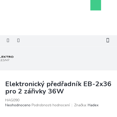
Přejít
Nákupní
na
košík
obsah
Elektronický předřadník EB-2x36
pro 2 zářivky 36W
HAG090
Průměrné
Neohodnoceno
Podrobnosti hodnocení
Značka:
Hadex
hodnocení
produktu