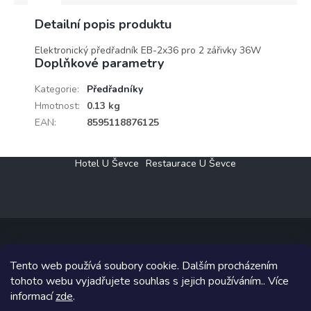
Výrobce
Detailní popis produktu
Rabalux
Elektronický předřadník EB-2x36 pro 2 zářivky 36W
Doplňkové parametry
Kategorie
:
Předřadníky
Hmotnost
:
0.13 kg
EAN
:
8595118876125
Z
Hotel U Ševce
Restaurace U Ševce
á
p
a
t
í
Tento web používá soubory cookie. Dalším procházením
Copyright 2026
Elektro Klesný s.r.o.
. Všechna práva vyhrazena.
tohoto webu vyjadřujete souhlas s jejich používáním.. Více
informací
zde
.
Grafický návrh vytvořil a na Shoptet implementoval
Tomáš Hlad
&