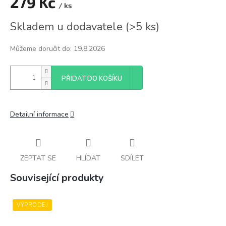
279 Kč
/ ks
Měrná
Skladem u dodavatele
(
>5 ks
)
cena:
Můžeme doručit do:
19.8.2026
PŘIDAT DO KOŠÍKU
Detailní informace
ZEPTAT SE
HLÍDAT
SDÍLET
Související produkty
VÝPRODEJ