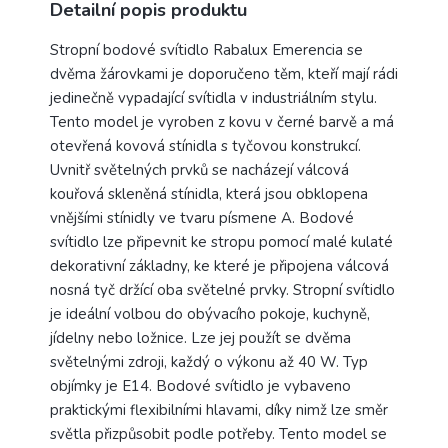
Detailní popis produktu
Stropní bodové svítidlo Rabalux Emerencia se
dvěma žárovkami je doporučeno těm, kteří mají rádi
jedinečně vypadající svítidla v industriálním stylu.
Tento model je vyroben z kovu v černé barvě a má
otevřená kovová stínidla s tyčovou konstrukcí.
Uvnitř světelných prvků se nacházejí válcová
kouřová skleněná stínidla, která jsou obklopena
vnějšími stínidly ve tvaru písmene A. Bodové
svítidlo lze připevnit ke stropu pomocí malé kulaté
dekorativní základny, ke které je připojena válcová
nosná tyč držící oba světelné prvky. Stropní svítidlo
je ideální volbou do obývacího pokoje, kuchyně,
jídelny nebo ložnice. Lze jej použít se dvěma
světelnými zdroji, každý o výkonu až 40 W. Typ
objímky je E14. Bodové svítidlo je vybaveno
praktickými flexibilními hlavami, díky nimž lze směr
světla přizpůsobit podle potřeby. Tento model se