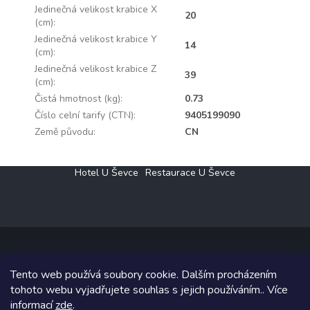
Jedinečná velikost krabice X
20
(cm)
:
Jedinečná velikost krabice Y
14
(cm)
:
Jedinečná velikost krabice Z
39
(cm)
:
Čistá hmotnost (kg)
:
0.73
Číslo celní tarify (CTN)
:
9405199090
Země původu
:
CN
Z
Hotel U Ševce
Restaurace U Ševce
á
p
a
t
í
Tento web používá soubory cookie. Dalším procházením
Copyright 2026
Elektro Klesný s.r.o.
. Všechna práva vyhrazena.
tohoto webu vyjadřujete souhlas s jejich používáním.. Více
informací
zde
.
Grafický návrh vytvořil a na Shoptet implementoval
Tomáš Hlad
&