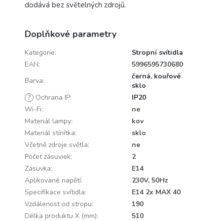
dodává bez světelných zdrojů.
Doplňkové parametry
Kategorie
:
Stropní svítidla
EAN
:
5996595730680
černá
,
kouřové
Barva
:
sklo
?
Ochrana IP
:
IP20
Wi-Fi
:
ne
Materiál lampy
:
kov
Materiál stínítka
:
sklo
Včetně zdroje světla
:
ne
Počet zásuviek
:
2
Zásuvka
:
E14
Aplikované napětí
:
230V, 50Hz
Specifikace svítidla
:
E14 2x MAX 40
Vzdálenost od stropu
:
190
Délka produktu X (mm)
:
510