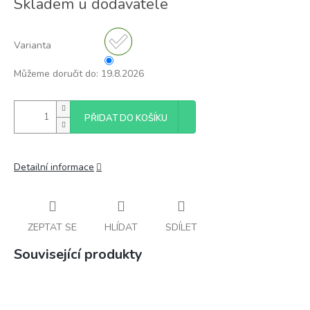
Skladem u dodavatele
cena:
Varianta
Můžeme doručit do:
19.8.2026
PŘIDAT DO KOŠÍKU
Detailní informace
ZEPTAT SE
HLÍDAT
SDÍLET
Související produkty