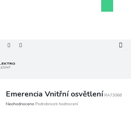
Přejít
Nákupní
na
košík
obsah
Emerencia Vnitřní osvětlení
RA73068
Průměrné
Neohodnoceno
Podrobnosti hodnocení
hodnocení
produktu
je
0,0