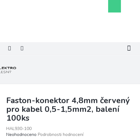
Přejít
Nákupní
na
košík
obsah
Faston-konektor 4,8mm červený
pro kabel 0,5-1,5mm2, balení
100ks
HAL930-100
Průměrné
Neohodnoceno
Podrobnosti hodnocení