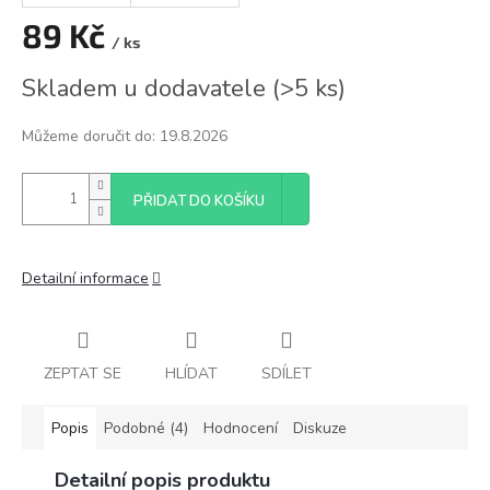
89 Kč
/ ks
Měrná
Skladem u dodavatele
(
>5 ks
)
cena:
Můžeme doručit do:
19.8.2026
PŘIDAT DO KOŠÍKU
Detailní informace
ZEPTAT SE
HLÍDAT
SDÍLET
Popis
Podobné (4)
Hodnocení
Diskuze
Detailní popis produktu