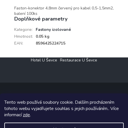
Faston-konektor 4,8mm červený pro kabel 0,5-1,5mm2,
balení 100ks
Doplňkové parametry
Kategorie
:
Fastony izolované
Hmotnost
:
0.05 kg
EAN
:
8596425224715
Z
Hotel U Ševce
Restaurace U Ševce
á
p
a
t
í
Tento web používá soubory cookie. Dalším procházením
Copyright 2026
Elektro Klesný s.r.o.
. Všechna práva vyhrazena.
tohoto webu vyjadřujete souhlas s jejich používáním.. Více
informací
zde
.
Grafický návrh vytvořil a na Shoptet implementoval
Tomáš Hlad
&
Shoptetak.cz
.