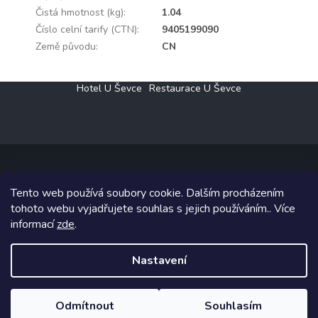
Čistá hmotnost (kg)
:
1.04
Číslo celní tarify (CTN)
:
9405199090
Země původu
:
CN
Z
Hotel U Ševce
Restaurace U Ševce
á
p
a
t
í
Tento web používá soubory cookie. Dalším procházením
Copyright 2026
Elektro Klesný s.r.o.
. Všechna práva vyhrazena.
tohoto webu vyjadřujete souhlas s jejich používáním.. Více
informací
zde
.
Grafický návrh vytvořil a na Shoptet implementoval
Tomáš Hlad
&
Shoptetak.cz
.
Nastavení
Vytvořil Shoptet
Odmítnout
Souhlasím