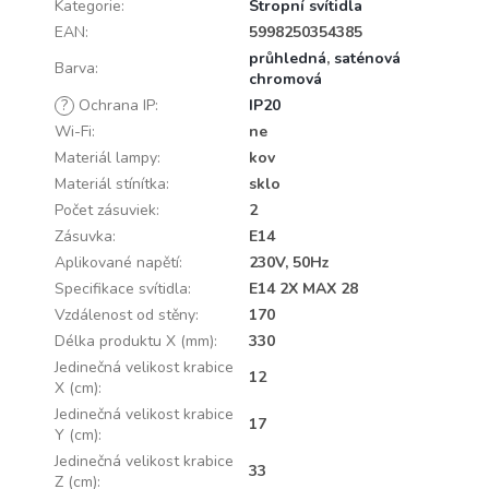
Kategorie
:
Stropní svítidla
EAN
:
5998250354385
průhledná
,
saténová
Barva
:
chromová
?
Ochrana IP
:
IP20
Wi-Fi
:
ne
Materiál lampy
:
kov
Materiál stínítka
:
sklo
Počet zásuviek
:
2
Zásuvka
:
E14
Aplikované napětí
:
230V, 50Hz
Specifikace svítidla
:
E14 2X MAX 28
Vzdálenost od stěny
:
170
Délka produktu X (mm)
:
330
Jedinečná velikost krabice
12
X (cm)
:
Jedinečná velikost krabice
17
Y (cm)
:
Jedinečná velikost krabice
33
Z (cm)
: