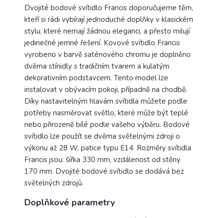
Dvojité bodové svítidlo Francis doporučujeme těm,
kteří si rádi vybírají jednoduché doplňky v klasickém
stylu, které nemají žádnou eleganci, a přesto milují
jedinečné jemné řešení. Kovové svítidlo Francis
vyrobeno v barvě saténového chromu je doplněno
dvěma stínidly s tradičním tvarem a kulatým
dekorativním podstavcem. Tento model lze
instalovat v obývacím pokoji, případně na chodbě.
Díky nastavitelným hlavám svítidla můžete podle
potřeby nasměrovat světlo, které může být teplé
nebo přirozeně bílé podle vašeho výběru. Bodové
svítidlo lze použít se dvěma světelnými zdroji o
výkonu až 28 W, patice typu E14. Rozměry svítidla
Francis jsou: šířka 330 mm, vzdálenost od stěny
170 mm. Dvojité bodové svítidlo se dodává bez
světelných zdrojů.
Doplňkové parametry