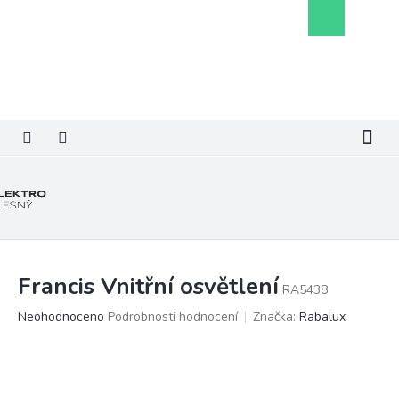
Přejít
Nákupní
na
košík
obsah
Francis Vnitřní osvětlení
RA5438
Průměrné
Neohodnoceno
Podrobnosti hodnocení
Značka:
Rabalux
hodnocení
produktu
je
0,0