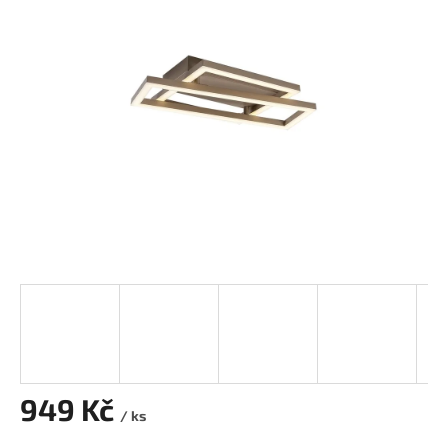
z
5
hvězdiček.
949 Kč
/ ks
Měrná