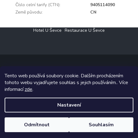
Číslo celní tarify (CTN)
:
9405114090
Země původu
:
CN
Z
Hotel U Ševce
Restaurace U Ševce
á
p
a
t
í
Tento web používá soubory cookie. Dalším procházením
Copyright 2026
Elektro Klesný s.r.o.
. Všechna práva vyhrazena.
tohoto webu vyjadřujete souhlas s jejich používáním.. Více
informací
zde
.
Grafický návrh vytvořil a na Shoptet implementoval
Tomáš Hlad
&
Shoptetak.cz
.
Nastavení
Vytvořil Shoptet
Odmítnout
Souhlasím