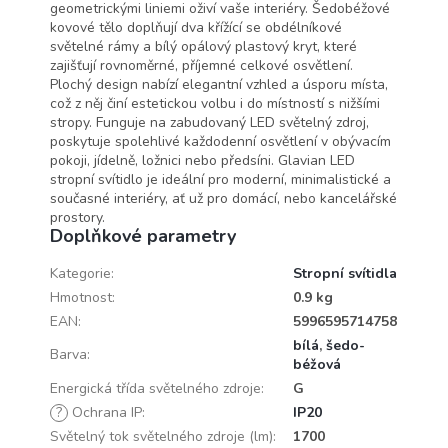
geometrickými liniemi oživí vaše interiéry. Šedobéžové
kovové tělo doplňují dva křížící se obdélníkové
světelné rámy a bílý opálový plastový kryt, které
zajišťují rovnoměrné, příjemné celkové osvětlení.
Plochý design nabízí elegantní vzhled a úsporu místa,
což z něj činí estetickou volbu i do místností s nižšími
stropy. Funguje na zabudovaný LED světelný zdroj,
poskytuje spolehlivé každodenní osvětlení v obývacím
pokoji, jídelně, ložnici nebo předsíni. Glavian LED
stropní svítidlo je ideální pro moderní, minimalistické a
současné interiéry, ať už pro domácí, nebo kancelářské
prostory.
Doplňkové parametry
Kategorie
:
Stropní svítidla
Hmotnost
:
0.9 kg
EAN
:
5996595714758
bílá
,
šedo-
Barva
:
béžová
Energická třída světelného zdroje
:
G
?
Ochrana IP
:
IP20
Světelný tok světelného zdroje (lm)
:
1700