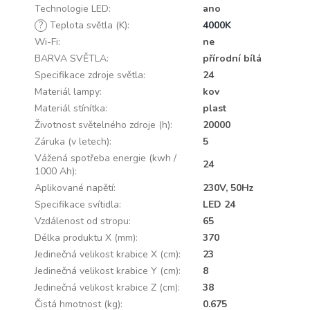
Technologie LED
:
ano
?
Teplota světla (K)
:
4000K
Wi-Fi
:
ne
BARVA SVĚTLA
:
přírodní bílá
Specifikace zdroje světla
:
24
Materiál lampy
:
kov
Materiál stínítka
:
plast
Životnost světelného zdroje (h)
:
20000
Záruka (v letech)
:
5
Vážená spotřeba energie (kwh /
24
1000 Ah)
:
Aplikované napětí
:
230V, 50Hz
Specifikace svítidla
:
LED 24
Vzdálenost od stropu
:
65
Délka produktu X (mm)
:
370
Jedinečná velikost krabice X (cm)
:
23
Jedinečná velikost krabice Y (cm)
:
8
Jedinečná velikost krabice Z (cm)
:
38
Čistá hmotnost (kg)
:
0.675