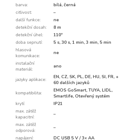
barva
:
bílá, černá
citlivost
:
–
další funkce
:
ne
detekční dosah
:
8 m
detekční úhel
:
110°
doba sepnutí
:
5 s, 30 s, 1 min, 3 min, 5 min
hlasová
ne
komunikace
:
instalační
ano
materiál
:
EN, CZ, SK, PL, DE, HU, SI, FR, +
jazyky aplikace
:
60 dalších jazyků
EMOS GoSmart, TUYA, LIDL,
kompatibilita
:
Smartlife, Otevřený systém
krytí
:
IP21
max. zátěž
–
kapacitní
:
max. zátěž
–
odporová
:
napájení
:
DC USB 5 V / 3× AA