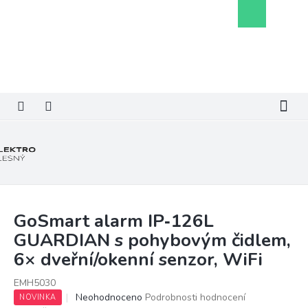
Přejít
Nákupní
na
košík
obsah
GoSmart alarm IP‑126L
GUARDIAN s pohybovým čidlem,
6× dveřní/okenní senzor, WiFi
EMH5030
Průměrné
Neohodnoceno
Podrobnosti hodnocení
NOVINKA