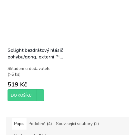
Solight bezdrátový hlásič
pohybu/gong, externí PIR
čidlo, napájení bateriemi,
Skladem u dodavatele
bílý
(
>5 ks
)
519 Kč
DO KOŠÍKU
Popis
Podobné (4)
Související soubory (2)