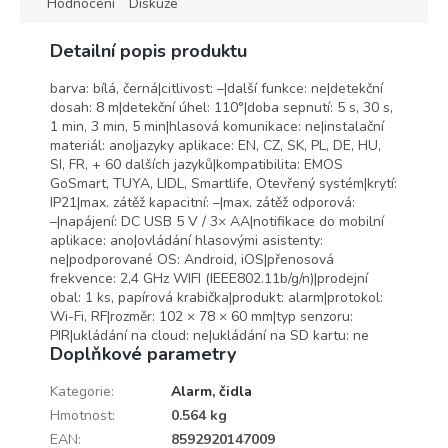
Hodnocení
Diskuze
Detailní popis produktu
barva: bílá, černá|citlivost: –|další funkce: ne|detekční
dosah: 8 m|detekční úhel: 110°|doba sepnutí: 5 s, 30 s,
1 min, 3 min, 5 min|hlasová komunikace: ne|instalační
materiál: ano|jazyky aplikace: EN, CZ, SK, PL, DE, HU,
SI, FR, + 60 dalších jazyků|kompatibilita: EMOS
GoSmart, TUYA, LIDL, Smartlife, Otevřený systém|krytí:
IP21|max. zátěž kapacitní: –|max. zátěž odporová:
–|napájení: DC USB 5 V / 3× AA|notifikace do mobilní
aplikace: ano|ovládání hlasovými asistenty:
ne|podporované OS: Android, iOS|přenosová
frekvence: 2,4 GHz WIFI (IEEE802.11b/g/n)|prodejní
obal: 1 ks, papírová krabička|produkt: alarm|protokol:
Wi-Fi, RF|rozměr: 102 × 78 × 60 mm|typ senzoru:
PIR|ukládání na cloud: ne|ukládání na SD kartu: ne
Doplňkové parametry
Kategorie
:
Alarm, čidla
Hmotnost
:
0.564 kg
EAN
:
8592920147009