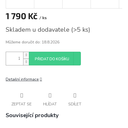
1 790 Kč
/ ks
Měrná
Skladem u dodavatele
(
>5 ks
)
cena:
Můžeme doručit do:
18.8.2026
PŘIDAT DO KOŠÍKU
Detailní informace
ZEPTAT SE
HLÍDAT
SDÍLET
Související produkty