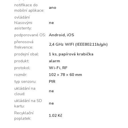
notifikace do
ano
mobilní aplikace
:
ovládání
hlasovými
ne
asistenty
:
podporované OS
:
Android, iOS
přenosová
2,4 GHz WIFI (IEEE802.11b/g/n)
frekvence
:
prodejní obal
:
1 ks, papírová krabička
produkt
:
alarm
protokol
:
Wi-Fi, RF
rozměr
:
102 × 78 × 60 mm
typ senzoru
:
PIR
ukládání na
ne
cloud
:
ukládání na SD
ne
kartu
:
Recyklační
1.02 Kč
poplatek
: