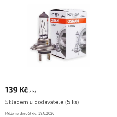
je
0,0
z
5
hvězdiček.
139 Kč
/ ks
Měrná
Skladem u dodavatele
(
5 ks
)
cena:
Můžeme doručit do:
19.8.2026