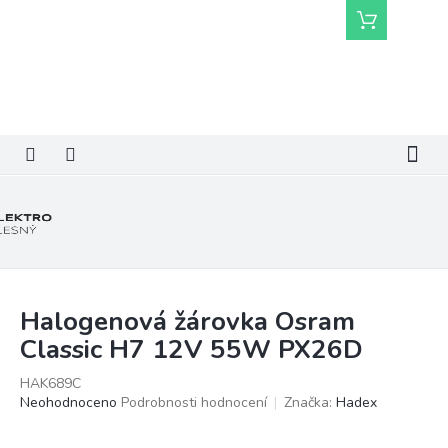
Přejít
Nákupní
na
košík
obsah
Halogenová žárovka Osram
Classic H7 12V 55W PX26D
HAK689C
Průměrné
Neohodnoceno
Podrobnosti hodnocení
Značka:
Hadex
hodnocení
produktu