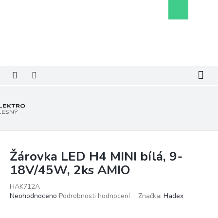
Přejít
Nákupní
na
košík
obsah
Žárovka LED H4 MINI bílá, 9-
18V/45W, 2ks AMIO
HAK712A
Průměrné
Neohodnoceno
Podrobnosti hodnocení
Značka:
Hadex
hodnocení
produktu