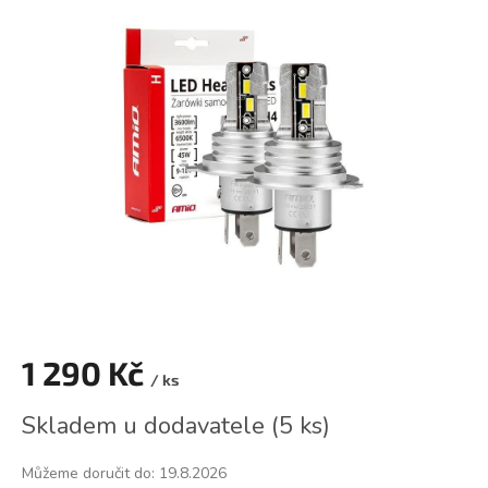
je
0,0
z
5
hvězdiček.
1 290 Kč
/ ks
Měrná
Skladem u dodavatele
(
5 ks
)
cena:
Můžeme doručit do:
19.8.2026