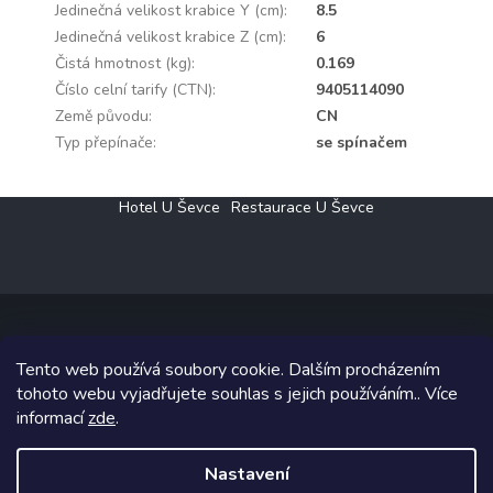
Jedinečná velikost krabice Y (cm)
:
8.5
Jedinečná velikost krabice Z (cm)
:
6
Čistá hmotnost (kg)
:
0.169
Číslo celní tarify (CTN)
:
9405114090
Země původu
:
CN
Typ přepínače
:
se spínačem
Z
Hotel U Ševce
Restaurace U Ševce
á
p
a
t
í
Tento web používá soubory cookie. Dalším procházením
Copyright 2026
Elektro Klesný s.r.o.
. Všechna práva vyhrazena.
tohoto webu vyjadřujete souhlas s jejich používáním.. Více
informací
zde
.
Grafický návrh vytvořil a na Shoptet implementoval
Tomáš Hlad
&
Shoptetak.cz
.
Nastavení