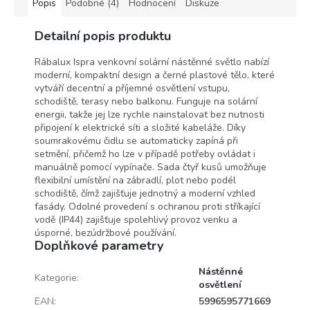
Popis
Podobné (4)
Hodnocení
Diskuze
Detailní popis produktu
Rábalux Ispra venkovní solární nástěnné světlo nabízí
moderní, kompaktní design a černé plastové tělo, které
vytváří decentní a příjemné osvětlení vstupu,
schodiště, terasy nebo balkonu. Funguje na solární
energii, takže jej lze rychle nainstalovat bez nutnosti
připojení k elektrické síti a složité kabeláže. Díky
soumrakovému čidlu se automaticky zapíná při
setmění, přičemž ho lze v případě potřeby ovládat i
manuálně pomocí vypínače. Sada čtyř kusů umožňuje
flexibilní umístění na zábradlí, plot nebo podél
schodiště, čímž zajišťuje jednotný a moderní vzhled
fasády. Odolné provedení s ochranou proti stříkající
vodě (IP44) zajišťuje spolehlivý provoz venku a
úsporné, bezúdržbové používání.
Doplňkové parametry
Nástěnné
Kategorie
:
osvětlení
EAN
:
5996595771669