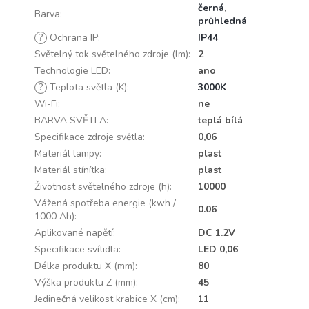
černá
,
Barva
:
průhledná
?
Ochrana IP
:
IP44
Světelný tok světelného zdroje (lm)
:
2
Technologie LED
:
ano
?
Teplota světla (K)
:
3000K
Wi-Fi
:
ne
BARVA SVĚTLA
:
teplá bílá
Specifikace zdroje světla
:
0,06
Materiál lampy
:
plast
Materiál stínítka
:
plast
Životnost světelného zdroje (h)
:
10000
Vážená spotřeba energie (kwh /
0.06
1000 Ah)
:
Aplikované napětí
:
DC 1.2V
Specifikace svítidla
:
LED 0,06
Délka produktu X (mm)
:
80
Výška produktu Z (mm)
:
45
Jedinečná velikost krabice X (cm)
:
11