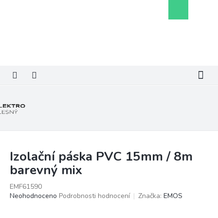
Přejít
Nákupní
na
košík
obsah
Izolační páska PVC 15mm / 8m
barevný mix
EMF61590
Průměrné
Neohodnoceno
Podrobnosti hodnocení
Značka:
EMOS
hodnocení
produktu