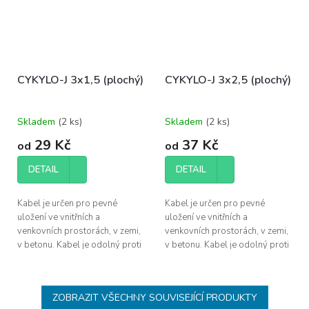
CYKYLO-J 3x1,5 (plochý)
CYKYLO-J 3x2,5 (plochý)
Skladem
(
2 ks
)
Skladem
(
2 ks
)
29 Kč
37 Kč
od
od
DETAIL
DETAIL
Kabel je určen pro pevné
Kabel je určen pro pevné
uložení ve vnitřních a
uložení ve vnitřních a
venkovních prostorách, v zemi,
venkovních prostorách, v zemi,
v betonu. Kabel je odolný proti
v betonu. Kabel je odolný proti
UV záření a proti šíření plamene
UV záření a proti šíření plamene
dle ČSN EN 60332-1-2.
dle ČSN EN 60332-1-2.
ZOBRAZIT VŠECHNY SOUVISEJÍCÍ PRODUKTY