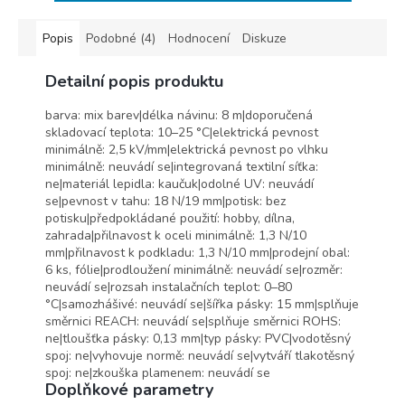
Popis
Podobné (4)
Hodnocení
Diskuze
Detailní popis produktu
barva: mix barev|délka návinu: 8 m|doporučená
skladovací teplota: 10–25 °C|elektrická pevnost
minimálně: 2,5 kV/mm|elektrická pevnost po vlhku
minimálně: neuvádí se|integrovaná textilní síťka:
ne|materiál lepidla: kaučuk|odolné UV: neuvádí
se|pevnost v tahu: 18 N/19 mm|potisk: bez
potisku|předpokládané použití: hobby, dílna,
zahrada|přilnavost k oceli minimálně: 1,3 N/10
mm|přilnavost k podkladu: 1,3 N/10 mm|prodejní obal:
6 ks, fólie|prodloužení minimálně: neuvádí se|rozměr:
neuvádí se|rozsah instalačních teplot: 0–80
°C|samozhášivé: neuvádí se|šířka pásky: 15 mm|splňuje
směrnici REACH: neuvádí se|splňuje směrnici ROHS:
ne|tloušťka pásky: 0,13 mm|typ pásky: PVC|vodotěsný
spoj: ne|vyhovuje normě: neuvádí se|vytváří tlakotěsný
spoj: ne|zkouška plamenem: neuvádí se
Doplňkové parametry