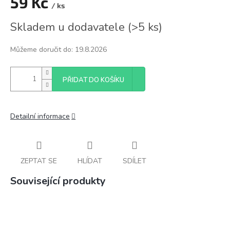
59 Kč
/ ks
Měrná
Skladem u dodavatele
(
>5 ks
)
cena:
Můžeme doručit do:
19.8.2026
PŘIDAT DO KOŠÍKU
Detailní informace
ZEPTAT SE
HLÍDAT
SDÍLET
Související produkty