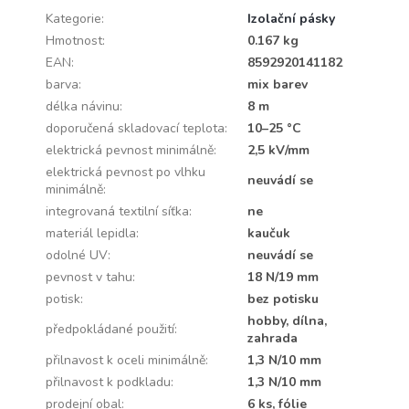
Kategorie
:
Izolační pásky
Hmotnost
:
0.167 kg
EAN
:
8592920141182
barva
:
mix barev
délka návinu
:
8 m
doporučená skladovací teplota
:
10–25 °C
elektrická pevnost minimálně
:
2,5 kV/mm
elektrická pevnost po vlhku
neuvádí se
minimálně
:
integrovaná textilní síťka
:
ne
materiál lepidla
:
kaučuk
odolné UV
:
neuvádí se
pevnost v tahu
:
18 N/19 mm
potisk
:
bez potisku
hobby, dílna,
předpokládané použití
:
zahrada
přilnavost k oceli minimálně
:
1,3 N/10 mm
přilnavost k podkladu
:
1,3 N/10 mm
prodejní obal
:
6 ks, fólie