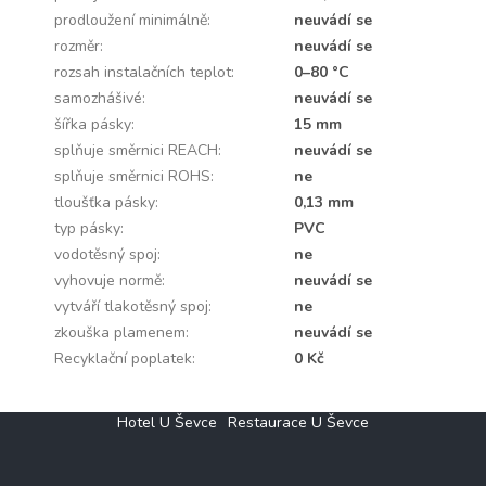
prodloužení minimálně
:
neuvádí se
rozměr
:
neuvádí se
rozsah instalačních teplot
:
0–80 °C
samozhášivé
:
neuvádí se
šířka pásky
:
15 mm
splňuje směrnici REACH
:
neuvádí se
splňuje směrnici ROHS
:
ne
tloušťka pásky
:
0,13 mm
typ pásky
:
PVC
vodotěsný spoj
:
ne
vyhovuje normě
:
neuvádí se
vytváří tlakotěsný spoj
:
ne
zkouška plamenem
:
neuvádí se
Recyklační poplatek
:
0 Kč
Z
Hotel U Ševce
Restaurace U Ševce
á
p