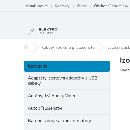
Přejít
Jak nakupovat
Kontakty
O nás
Obchodní podmínky
na
obsah
Domů
Kabely, vodiče a příslušenství
Izolační pás
Iz
P
Přeskočit
o
Kategorie
kategorie
Prům
Neoh
s
hodn
t
Adaptéry, cestovní adaptéry a USB
produ
kabely
r
je
a
0,0
Antény, TV, Audio, Video
n
z
5
n
Autopříslušenství
hvězd
í
p
Baterie, zdroje a transformátory
a
n