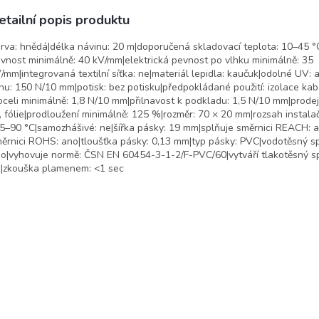
etailní popis produktu
rva: hnědá|délka návinu: 20 m|doporučená skladovací teplota: 10–45 °C
vnost minimálně: 40 kV/mm|elektrická pevnost po vlhku minimálně: 35
/mm|integrovaná textilní síťka: ne|materiál lepidla: kaučuk|odolné UV: 
hu: 150 N/10 mm|potisk: bez potisku|předpokládané použití: izolace kab
oceli minimálně: 1,8 N/10 mm|přilnavost k podkladu: 1,5 N/10 mm|prodej
, fólie|prodloužení minimálně: 125 %|rozměr: 70 × 20 mm|rozsah instalač
5–90 °C|samozhášivé: ne|šířka pásky: 19 mm|splňuje směrnici REACH: a
ěrnici ROHS: ano|tloušťka pásky: 0,13 mm|typ pásky: PVC|vodotěsný sp
o|vyhovuje normě: ČSN EN 60454-3-1-2/F-PVC/60|vytváří tlakotěsný sp
|zkouška plamenem: <1 sec