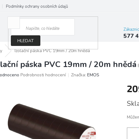
Podmínky ochrany osobních údajů
Jak správně vybrat osvětlení do d
Zákazni
577 4
HLEDAT
ky
Izolační páska PVC 19mm / 20m hnědá
olační páska PVC 19mm / 20m hnědá
ěrné
odnoceno
Podrobnosti hodnocení
Značka:
EMOS
ocení
20
ktu
Měrn
Skl
cena:
iček.
Můžem