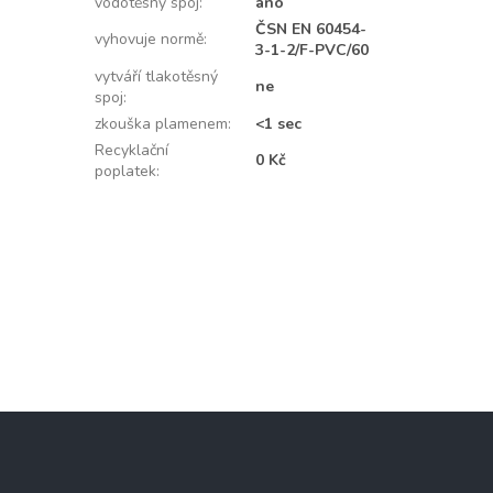
vodotěsný spoj
:
ano
ČSN EN 60454-
vyhovuje normě
:
3-1-2/F-PVC/60
vytváří tlakotěsný
ne
spoj
:
zkouška plamenem
:
<1 sec
Recyklační
0 Kč
poplatek
: