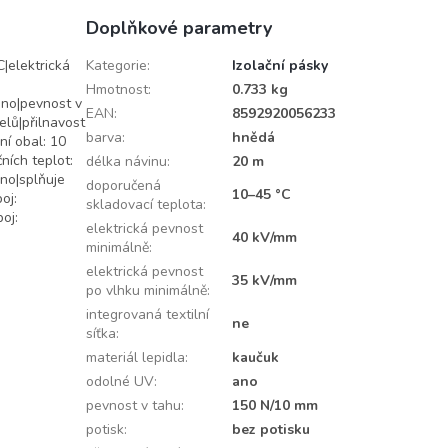
Doplňkové parametry
|elektrická
Kategorie
:
Izolační pásky
Hmotnost
:
0.733 kg
ano|pevnost v
EAN
:
8592920056233
elů|přilnavost
barva
:
hnědá
ní obal: 10
ních teplot:
délka návinu
:
20 m
no|splňuje
doporučená
10–45 °C
oj:
skladovací teplota
:
oj:
elektrická pevnost
40 kV/mm
minimálně
:
elektrická pevnost
35 kV/mm
po vlhku minimálně
:
integrovaná textilní
ne
síťka
:
materiál lepidla
:
kaučuk
odolné UV
:
ano
pevnost v tahu
:
150 N/10 mm
potisk
:
bez potisku