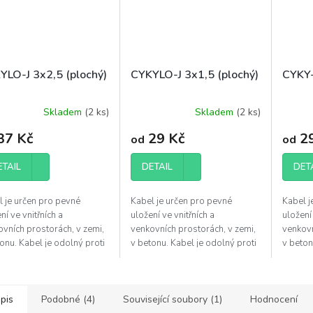
YLO-J 3x2,5 (plochý)
CYKYLO-J 3x1,5 (plochý)
CYKY-
Skladem
(
2 ks
)
Skladem
(
2 ks
)
37 Kč
29 Kč
29
od
od
ETAIL
DETAIL
DET
l je určen pro pevné
Kabel je určen pro pevné
Kabel j
ní ve vnitřních a
uložení ve vnitřních a
uložení 
vních prostorách, v zemi,
venkovních prostorách, v zemi,
venkovn
onu. Kabel je odolný proti
v betonu. Kabel je odolný proti
v beton
ření a proti šíření plamene
UV záření a proti šíření plamene
UV záře
ČSN EN 60332-1-2.
dle ČSN EN 60332-1-2.
dle ČS
pis
Podobné (4)
Související soubory (1)
Hodnocení