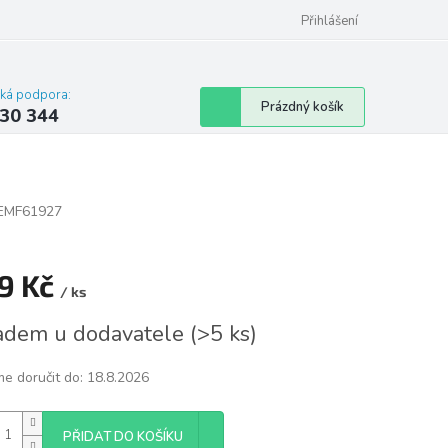
omu nebo bytu
Přihlášení
cká podpora:
Nákupní
Prázdný košík
30 344
košík
EMF61927
9 Kč
/ ks
á
adem u dodavatele
(
>5 ks
)
e doručit do:
18.8.2026
PŘIDAT DO KOŠÍKU