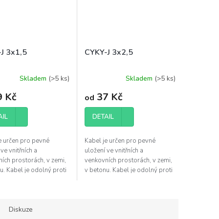
J 3x1,5
CYKY-J 3x2,5
Skladem
(
>5 ks
)
Skladem
(
>5 ks
)
 Kč
37 Kč
od
AIL
DETAIL
e určen pro pevné
Kabel je určen pro pevné
ve vnitřních a
uložení ve vnitřních a
ích prostorách, v zemi,
venkovních prostorách, v zemi,
u. Kabel je odolný proti
v betonu. Kabel je odolný proti
ní a proti šíření plamene
UV záření a proti šíření plamene
N EN 60332-1-2.
dle ČSN EN 60332-1-2.
Diskuze