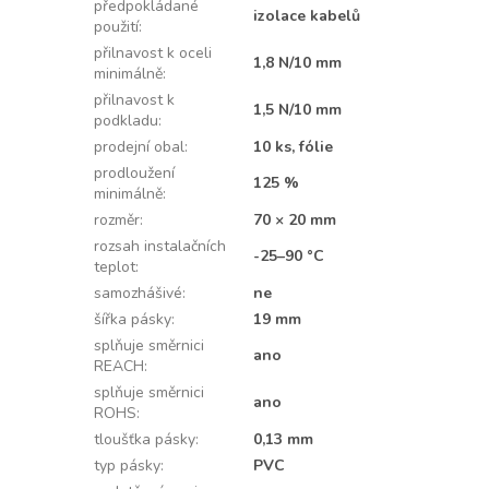
předpokládané
izolace kabelů
použití
:
přilnavost k oceli
1,8 N/10 mm
minimálně
:
přilnavost k
1,5 N/10 mm
podkladu
:
prodejní obal
:
10 ks, fólie
prodloužení
125 %
minimálně
:
rozměr
:
70 × 20 mm
rozsah instalačních
-25–90 °C
teplot
:
samozhášivé
:
ne
šířka pásky
:
19 mm
splňuje směrnici
ano
REACH
:
splňuje směrnici
ano
ROHS
:
tloušťka pásky
:
0,13 mm
typ pásky
:
PVC