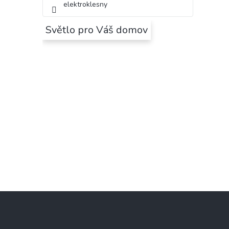
elektroklesny
Světlo pro Váš domov
Z
á
p