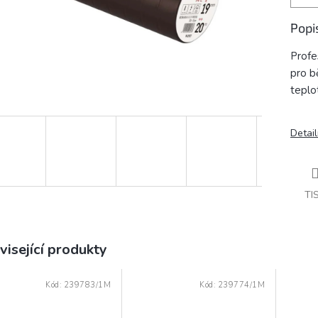
Popi
Profe
pro b
teplo
Detail
TI
visející produkty
Kód:
239783/1M
Kód:
239774/1M