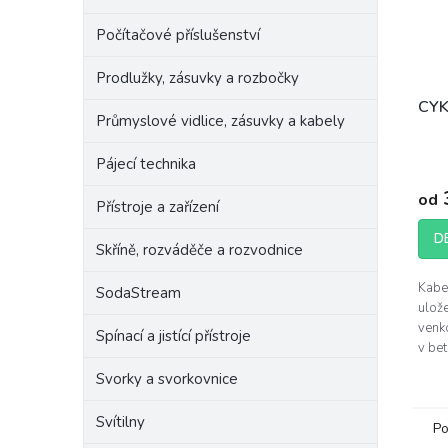
Počítačové příslušenství
Prodlužky, zásuvky a rozbočky
CYK
Průmyslové vidlice, zásuvky a kabely
Pájecí technika
od
Přístroje a zařízení
D
Skříně, rozváděče a rozvodnice
Kabe
SodaStream
ulože
venko
Spínací a jistící přístroje
v bet
UV zá
Svorky a svorkovnice
dle 
Svítilny
Po