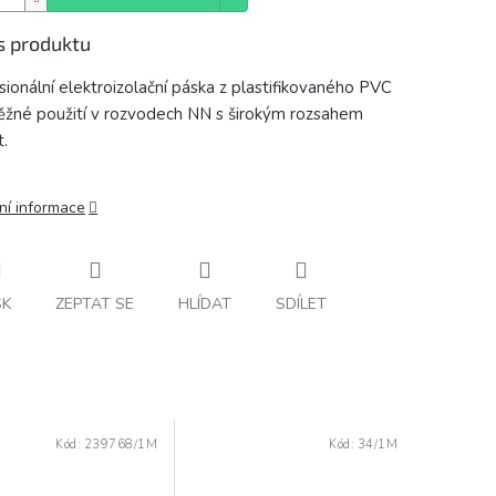
s produktu
sionální elektroizolační páska z plastifikovaného PVC
ěžné použití v rozvodech NN s širokým rozsahem
t.
ní informace
SK
ZEPTAT SE
HLÍDAT
SDÍLET
Kód:
239768/1M
Kód:
34/1M