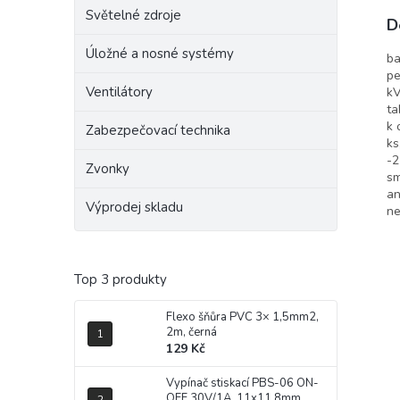
Světelné zdroje
D
Úložné a nosné systémy
ba
pe
Ventilátory
kV
ta
k 
Zabezpečovací technika
ks
-2
Zvonky
sm
an
Výprodej skladu
ne
Top 3 produkty
Flexo šňůra PVC 3× 1,5mm2,
2m, černá
129 Kč
Vypínač stiskací PBS-06 ON-
OFF 30V/1A, 11x11,8mm