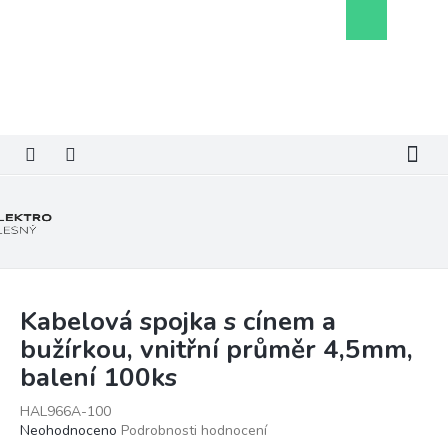
Přejít
Nákupní
na
košík
obsah
Kabelová spojka s cínem a
bužírkou, vnitřní průměr 4,5mm,
balení 100ks
HAL966A-100
Průměrné
Neohodnoceno
Podrobnosti hodnocení