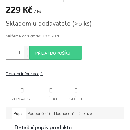
229 Kč
/ ks
Měrná
Skladem u dodavatele
(
>5 ks
)
cena:
Můžeme doručit do:
19.8.2026
PŘIDAT DO KOŠÍKU
Detailní informace
ZEPTAT SE
HLÍDAT
SDÍLET
Popis
Podobné (4)
Hodnocení
Diskuze
Detailní popis produktu