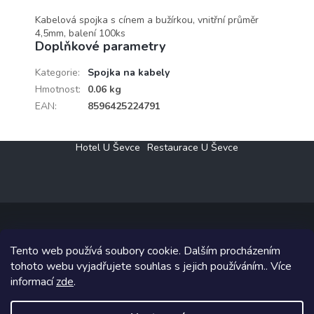
Kabelová spojka s cínem a bužírkou, vnitřní průměr
4,5mm, balení 100ks
Doplňkové parametry
Kategorie
:
Spojka na kabely
Hmotnost
:
0.06 kg
EAN
:
8596425224791
Z
Hotel U Ševce
Restaurace U Ševce
á
p
a
t
í
Tento web používá soubory cookie. Dalším procházením
Copyright 2026
Elektro Klesný s.r.o.
. Všechna práva vyhrazena.
tohoto webu vyjadřujete souhlas s jejich používáním.. Více
informací
zde
.
Grafický návrh vytvořil a na Shoptet implementoval
Tomáš Hlad
&
Shoptetak.cz
.