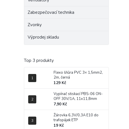
Ventilátory
Zabezpečovací technika
Zvonky
Výprodej skladu
Top 3 produkty
Flexo šňůra PVC 3× 1,5mm2,
2m, černá
129 Kč
Vypínač stiskací PBS-06 ON-
OFF 30V/1A, 11x11,8mm
7,90 Kč
Žárovka 6,3V/0,3A E10 do
trafopájek ETP
19 Kč