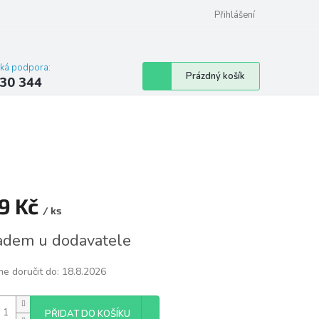
omu nebo bytu
Přihlášení
cká podpora:
Nákupní
Prázdný košík
30 344
košík
9 Kč
/ ks
á
adem u dodavatele
e doručit do:
18.8.2026
PŘIDAT DO KOŠÍKU