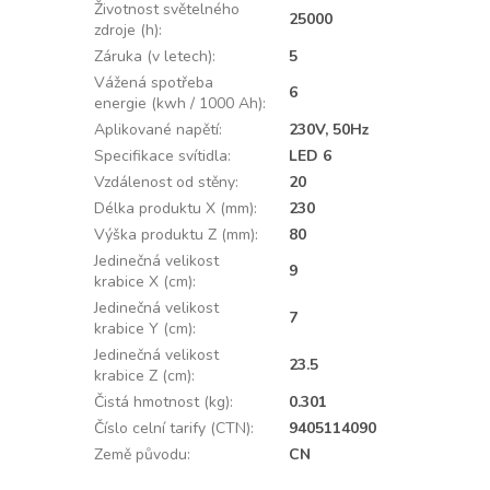
Životnost světelného
25000
zdroje (h)
:
Záruka (v letech)
:
5
Vážená spotřeba
6
energie (kwh / 1000 Ah)
:
Aplikované napětí
:
230V, 50Hz
Specifikace svítidla
:
LED 6
Vzdálenost od stěny
:
20
Délka produktu X (mm)
:
230
Výška produktu Z (mm)
:
80
Jedinečná velikost
9
krabice X (cm)
:
Jedinečná velikost
7
krabice Y (cm)
:
Jedinečná velikost
23.5
krabice Z (cm)
:
Čistá hmotnost (kg)
:
0.301
Číslo celní tarify (CTN)
:
9405114090
Země původu
:
CN