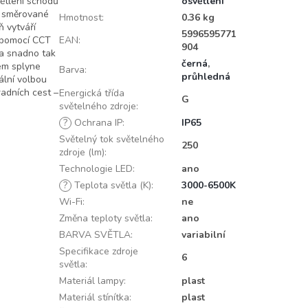
ětlení schodů
osvětlení
jí směrované
Hmotnost
:
0.36 kg
ň vytváří
5996595771
e pomocí CCT
EAN
:
904
 a snadno tak
černá
,
em splyne
Barva
:
průhledná
ální volbou
radních cest –
Energická třída
G
světelného zdroje
:
?
Ochrana IP
:
IP65
Světelný tok světelného
250
zdroje (lm)
:
Technologie LED
:
ano
?
Teplota světla (K)
:
3000-6500K
Wi-Fi
:
ne
Změna teploty světla
:
ano
BARVA SVĚTLA
:
variabilní
Specifikace zdroje
6
světla
:
Materiál lampy
:
plast
Materiál stínítka
:
plast