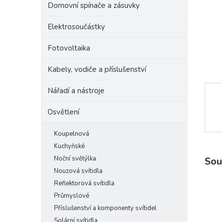
Domovní spínače a zásuvky
e
l
Elektrosoučástky
Fotovoltaika
Kabely, vodiče a příslušenství
Nářadí a nástroje
Osvětlení
Koupelnová
Kuchyňské
Noční světýlka
Sou
Nouzová svítidla
Reflektorová svítidla
Průmyslové
Příslušenství a komponenty svítidel
Solární svítidla