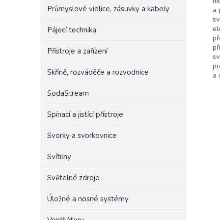
mo
Průmyslové vidlice, zásuvky a kabely
a 
sv
el
Pájecí technika
př
př
Přístroje a zařízení
sv
pr
Skříně, rozváděče a rozvodnice
a 
SodaStream
Spínací a jistící přístroje
Svorky a svorkovnice
Svítilny
Světelné zdroje
Úložné a nosné systémy