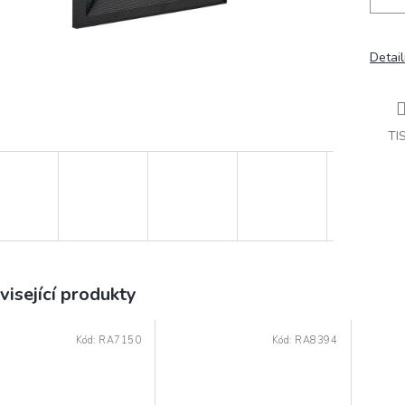
Detail
TI
visející produkty
Kód:
RA7150
Kód:
RA8394