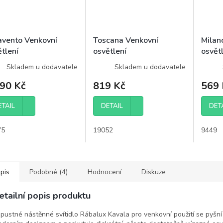
avento Venkovní
Toscana Venkovní
Milan
tlení
osvětlení
osvět
Skladem u dodavatele
Skladem u dodavatele
190 Kč
819 Kč
569 
ETAIL
DETAIL
DET
75
19052
9449
pis
Podobné (4)
Hodnocení
Diskuze
etailní popis produktu
pustné nástěnné svítidlo Rábalux Kavala pro venkovní použití se pyšní 