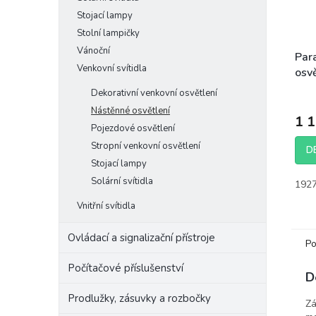
Stojací lampy
Stolní lampičky
Vánoční
Par
Venkovní svítidla
osvě
Dekorativní venkovní osvětlení
Nástěnné osvětlení
1 
Pojezdové osvětlení
Stropní venkovní osvětlení
D
Stojací lampy
Solární svítidla
192
Vnitřní svítidla
Ovládací a signalizační přístroje
Po
Počítačové příslušenství
D
Prodlužky, zásuvky a rozbočky
Zá