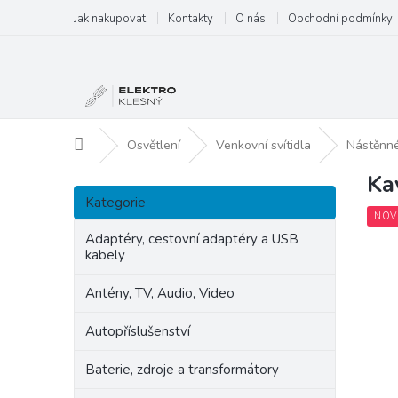
Přejít
Jak nakupovat
Kontakty
O nás
Obchodní podmínky
na
obsah
Domů
Osvětlení
Venkovní svítidla
Nástěnné
Ka
P
Přeskočit
o
Kategorie
kategorie
s
NOV
t
Adaptéry, cestovní adaptéry a USB
kabely
r
a
Antény, TV, Audio, Video
n
n
Autopříslušenství
í
p
Baterie, zdroje a transformátory
a
n