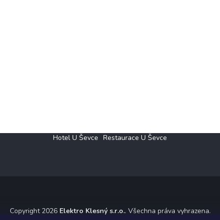
Hotel U Ševce
Restaurace U Ševce
Copyright 2026
Elektro Klesný s.r.o.
. Všechna práva vyhrazena.