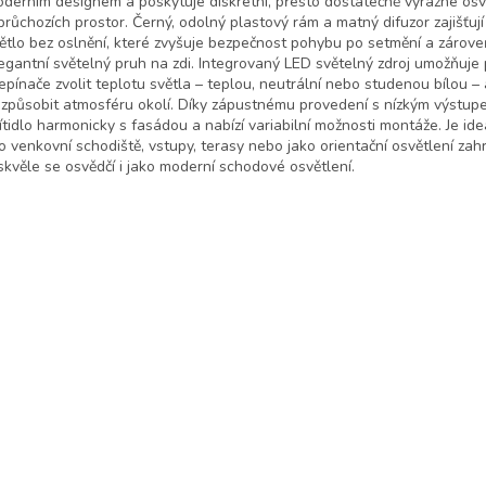
derním designem a poskytuje diskrétní, přesto dostatečně výrazné osv
průchozích prostor. Černý, odolný plastový rám a matný difuzor zajišťu
ětlo bez oslnění, které zvyšuje bezpečnost pohybu po setmění a zárove
egantní světelný pruh na zdi. Integrovaný LED světelný zdroj umožňuj
epínače zvolit teplotu světla – teplou, neutrální nebo studenou bílou –
izpůsobit atmosféru okolí. Díky zápustnému provedení s nízkým výstup
ítidlo harmonicky s fasádou a nabízí variabilní možnosti montáže. Je ide
o venkovní schodiště, vstupy, terasy nebo jako orientační osvětlení zah
skvěle se osvědčí i jako moderní schodové osvětlení.