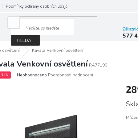
Podmínky ochrany osobních údajů
Jak správně vybrat osvětlení do d
Zákazni
577 4
HLEDAT
 osvětlení
Kavala Venkovní osvětlení
vala Venkovní osvětlení
RA77190
Průměrné
Neohodnoceno
Podrobnosti hodnocení
INKA
hodnocení
produktu
28
je
0,0
Měrn
Skl
z
cena:
5
hvězdiček.
Můžem