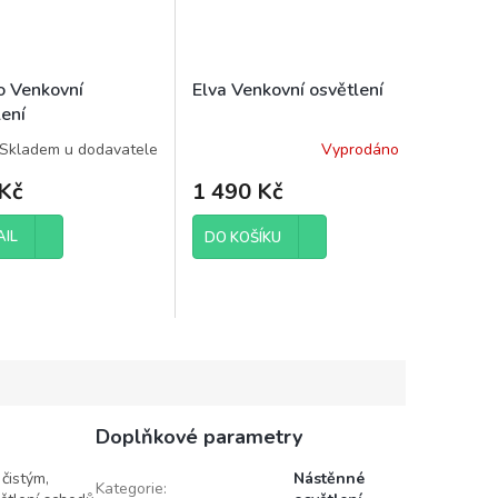
o Venkovní
Elva Venkovní osvětlení
lení
Skladem u dodavatele
Vyprodáno
Kč
1 490 Kč
AIL
DO KOŠÍKU
Doplňkové parametry
čistým,
Nástěnné
Kategorie
: