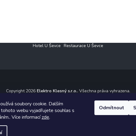
Hotel U Ševce
Restaurace U Ševce
Copyright 2026
Elektro Klesný s.r.o.
. Všechna práva vyhrazena.
ický návrh vytvořil a na Shoptet implementoval
Tomáš Hlad
&
Shoptet
oužívá soubory cookie. Dalším
Odmítnout
S
 tohoto webu vyjadřujete souhlas s
Vytvořil Shoptet
áním.. Více informací
zde
.
í