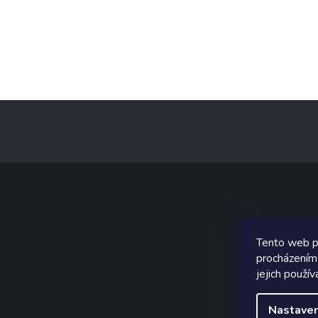
Z
á
p
a
t
í
Graf
Tento web p
procházením
jejich použív
Nastaven