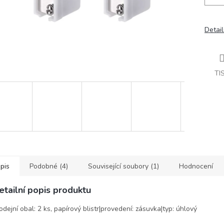
Detail
TI
pis
Podobné (4)
Související soubory (1)
Hodnocení
etailní popis produktu
odejní obal: 2 ks, papírový blistr|provedení: zásuvka|typ: úhlový