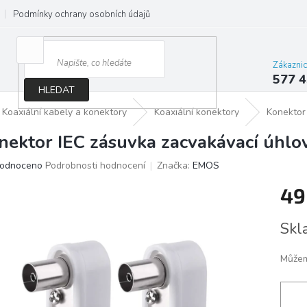
Podmínky ochrany osobních údajů
Jak správně vybrat osvětlení do d
Zákazni
577 4
HLEDAT
Koaxiální kabely a konektory
Koaxiální konektory
Konektor
nektor IEC zásuvka zacvakávací úhlo
ěrné
odnoceno
Podrobnosti hodnocení
Značka:
EMOS
ocení
49
ktu
Měrn
Skl
cena:
iček.
Můžem