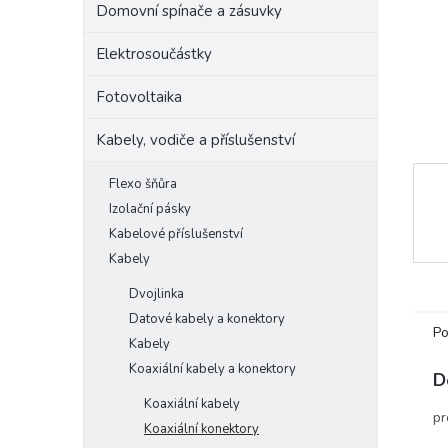
Domovní spínače a zásuvky
e
l
Elektrosoučástky
Fotovoltaika
Kabely, vodiče a příslušenství
Flexo šňůra
Izolační pásky
Kabelové příslušenství
Kabely
Dvojlinka
Datové kabely a konektory
Po
Kabely
Koaxiální kabely a konektory
D
Koaxiální kabely
pr
Koaxiální konektory