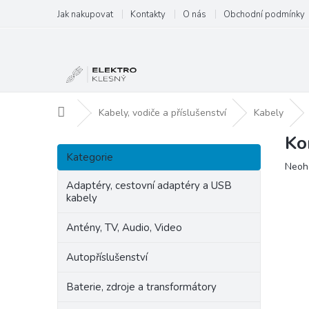
Přejít
Jak nakupovat
Kontakty
O nás
Obchodní podmínky
na
obsah
Domů
Kabely, vodiče a příslušenství
Kabely
Ko
P
Přeskočit
o
Kategorie
kategorie
Prům
Neoh
s
hodn
t
Adaptéry, cestovní adaptéry a USB
produ
kabely
r
je
a
0,0
Antény, TV, Audio, Video
n
z
5
n
Autopříslušenství
hvězd
í
p
Baterie, zdroje a transformátory
a
n