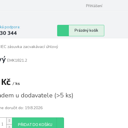
omu nebo bytu
Přihlášení
cká podpora:
Nákupní
Prázdný košík
30 344
košík
 IEC zásuvka zacvakávací úhlový
vý
EMK1821.2
 Kč
/ ks
á
adem u dodavatele
(
>5 ks
)
e doručit do:
19.8.2026
PŘIDAT DO KOŠÍKU