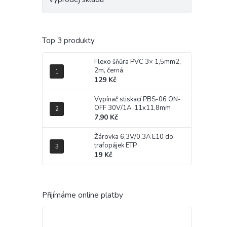
Top 3 produkty
Flexo šňůra PVC 3× 1,5mm2,
2m, černá
129 Kč
Vypínač stiskací PBS-06 ON-
OFF 30V/1A, 11x11,8mm
7,90 Kč
Žárovka 6,3V/0,3A E10 do
trafopájek ETP
19 Kč
Přijímáme online platby