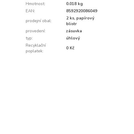
Hmotnost
:
0.018 kg
EAN
:
8592920086049
2 ks, papírový
prodejní obal
:
blistr
provedení
:
zásuvka
typ
:
úhlový
Recyklační
0 Kč
poplatek
: