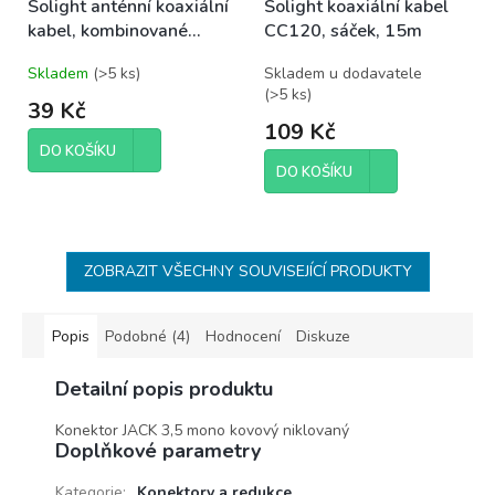
Solight anténní koaxiální
Solight koaxiální kabel
kabel, kombinované
CC120, sáček, 15m
konektory, 2m, sáček
Skladem
(
>5 ks
)
Skladem u dodavatele
(
>5 ks
)
39 Kč
109 Kč
DO KOŠÍKU
DO KOŠÍKU
ZOBRAZIT VŠECHNY SOUVISEJÍCÍ PRODUKTY
Popis
Podobné (4)
Hodnocení
Diskuze
Detailní popis produktu
Konektor JACK 3,5 mono kovový niklovaný
Doplňkové parametry
Kategorie
:
Konektory a redukce