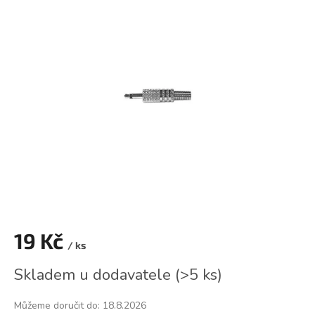
je
0,0
z
5
hvězdiček.
19 Kč
/ ks
Měrná
Skladem u dodavatele
(
>5 ks
)
cena:
Můžeme doručit do:
18.8.2026