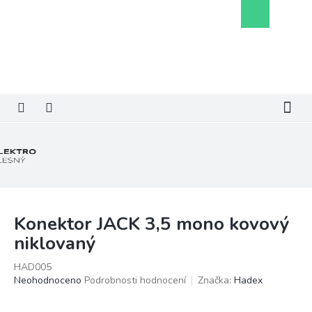
Přejít
Nákupní
na
košík
obsah
Konektor JACK 3,5 mono kovový
niklovaný
HAD005
Průměrné
Neohodnoceno
Podrobnosti hodnocení
Značka:
Hadex
hodnocení
produktu