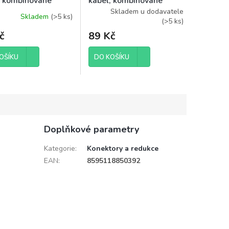
, kombinované
kabel, kombinované
tory, 3m, sáček
konektory, 10m, sáček
Skladem u dodavatele
Skladem
(
>5 ks
)
(
>5 ks
)
č
89 Kč
OŠÍKU
DO KOŠÍKU
Doplňkové parametry
Kategorie
:
Konektory a redukce
EAN
:
8595118850392