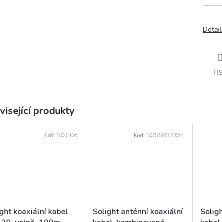
Detail
TI
visející produkty
Kód:
SOG06
Kód:
SOSSN12X5E
ght koaxiální kabel
Solight anténní koaxiální
Soligh