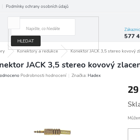
Podmínky ochrany osobních údajů
Jak správně vybrat osvětlení do d
Zákazni
577 4
HLEDAT
ory
Konektory a redukce
Konektor JACK 3,5 stereo kovový z
nektor JACK 3,5 stereo kovový zlace
ěrné
odnoceno
Podrobnosti hodnocení
Značka:
Hadex
ocení
29
ktu
Měrn
Skl
cena:
iček.
Můžem