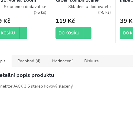
20, volně, 100m
kabel, kombinované
kabel
konektory, 15m, sáček
konek
Skladem u dodavatele
Skladem u dodavatele
(
>5 ks
)
(
>5 ks
)
9 Kč
119 Kč
39 K
 KOŠÍKU
DO KOŠÍKU
DO K
pis
Podobné (4)
Hodnocení
Diskuze
etailní popis produktu
nektor JACK 3,5 stereo kovový zlacený