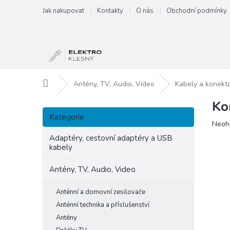
Přejít
Jak nakupovat
Kontakty
O nás
Obchodní podmínky
na
obsah
Domů
Antény, TV, Audio, Video
Kabely a konekt
Ko
P
Přeskočit
o
Kategorie
kategorie
Prům
Neoh
s
hodn
t
Adaptéry, cestovní adaptéry a USB
produ
kabely
r
je
a
0,0
Antény, TV, Audio, Video
n
z
5
n
hvězd
Anténní a domovní zesilovače
í
p
Anténní technika a příslušenství
a
Antény
n