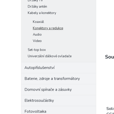
Držáky TV
e
Držáky antén
l
Kabely a konektory
Koaxiál
Konektory a redukce
Audio
Video
Set-top box
Sou
Univerzální dálkové ovladače
Autopříslušenství
Baterie, zdroje a transformátory
Domovní spínače a zásuvky
Elektrosoučástky
Soli
Fotovoltaika