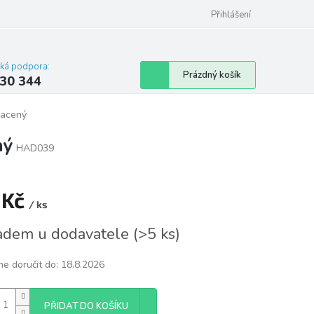
omu nebo bytu
Přihlášení
cká podpora:
Nákupní
Prázdný košík
30 344
košík
lacený
ný
HAD039
 Kč
/ ks
á
adem u dodavatele
(
>5 ks
)
e doručit do:
18.8.2026
PŘIDAT DO KOŠÍKU