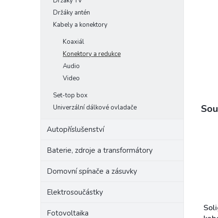
Držáky TV
e
Držáky antén
l
Kabely a konektory
Koaxiál
Konektory a redukce
Audio
Video
Set-top box
Sou
Univerzální dálkové ovladače
Autopříslušenství
Baterie, zdroje a transformátory
Domovní spínače a zásuvky
Elektrosoučástky
Soli
Fotovoltaika