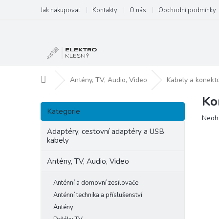
Přejít
Jak nakupovat
Kontakty
O nás
Obchodní podmínky
na
obsah
Domů
Antény, TV, Audio, Video
Kabely a konekt
Ko
P
Přeskočit
o
Kategorie
kategorie
Prům
Neoh
s
hodn
t
Adaptéry, cestovní adaptéry a USB
produ
kabely
r
je
a
0,0
Antény, TV, Audio, Video
n
z
5
n
hvězd
Anténní a domovní zesilovače
í
p
Anténní technika a příslušenství
a
Antény
n