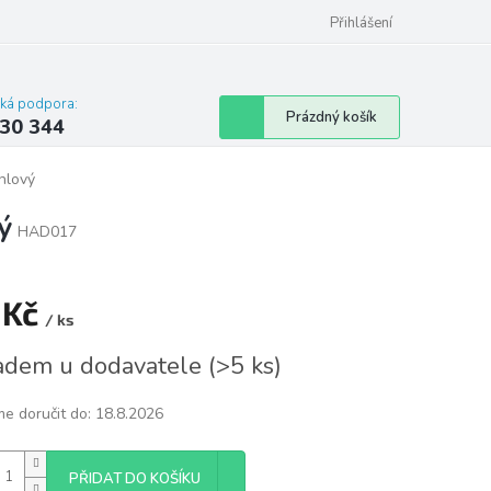
omu nebo bytu
Přihlášení
cká podpora:
Nákupní
Prázdný košík
30 344
košík
hlový
ý
HAD017
 Kč
/ ks
á
adem u dodavatele
(
>5 ks
)
e doručit do:
18.8.2026
PŘIDAT DO KOŠÍKU