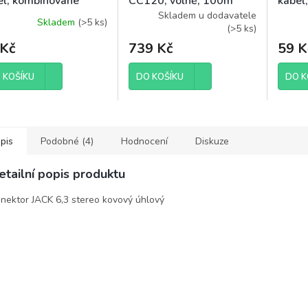
el, kombinované
CC120, volně, 100m
kabel
ektory, 2m, sáček
konek
Skladem u dodavatele
Skladem
(
>5 ks
)
(
>5 ks
)
 Kč
739 Kč
59 K
 KOŠÍKU
DO KOŠÍKU
DO K
pis
Podobné (4)
Hodnocení
Diskuze
etailní popis produktu
nektor JACK 6,3 stereo kovový úhlový