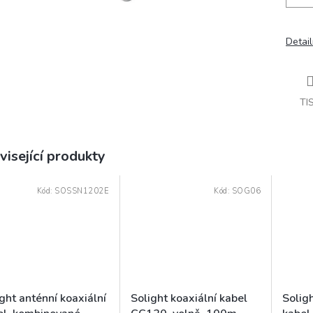
Detail
TI
visející produkty
Kód:
SOSSN1202E
Kód:
SOG06
ght anténní koaxiální
Solight koaxiální kabel
Soligh