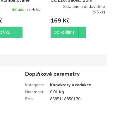
, kombinované
CC120, sáček, 20m
tory, 5m, sáček
Skladem u dodavatele
Skladem
(
>5 ks
)
(
>5 ks
)
č
169 Kč
OŠÍKU
DO KOŠÍKU
Doplňkové parametry
Kategorie
:
Konektory a redukce
Hmotnost
:
0.01 kg
EAN
:
8595118850170