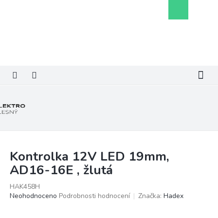
Přejít
Nákupní
na
košík
obsah
Kontrolka 12V LED 19mm,
AD16-16E , žlutá
HAK458H
Průměrné
Neohodnoceno
Podrobnosti hodnocení
Značka:
Hadex
hodnocení
produktu