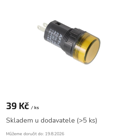
je
0,0
z
5
hvězdiček.
39 Kč
/ ks
Měrná
Skladem u dodavatele
(
>5 ks
)
cena:
Můžeme doručit do:
19.8.2026