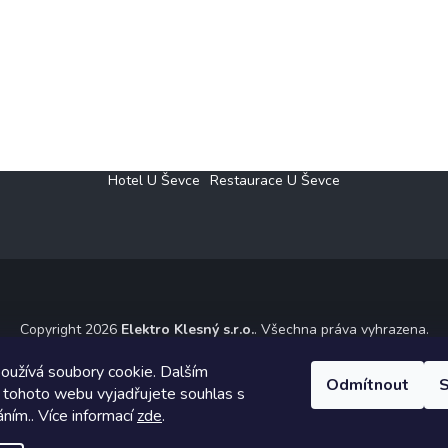
Hotel U Ševce
Restaurace U Ševce
Copyright 2026
Elektro Klesný s.r.o.
. Všechna práva vyhrazena.
ický návrh vytvořil a na Shoptet implementoval
Tomáš Hlad
&
Shoptet
oužívá soubory cookie. Dalším
Odmítnout
S
 tohoto webu vyjadřujete souhlas s
Vytvořil Shoptet
áním.. Více informací
zde
.