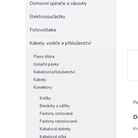
Domovní spínače a zásuvky
e
l
Elektrosoučástky
Fotovoltaika
Kabely, vodiče a příslušenství
Flexo šňůra
Izolační pásky
Kabelové příslušenství
Kabely
Konektory
Kolíky
Po
Banánky a zdířky
Fastony izolované
D
Fastony neizolované
Kr
Kabelové dutinky
Kabelové očka