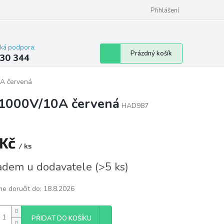
omu nebo bytu
Přihlášení
cká podpora:
Nákupní
Prázdný košík
30 344
košík
0A červená
t 1000V/10A červená
HAD987
 Kč
/ ks
á
adem u dodavatele
(
>5 ks
)
e doručit do:
18.8.2026
PŘIDAT DO KOŠÍKU