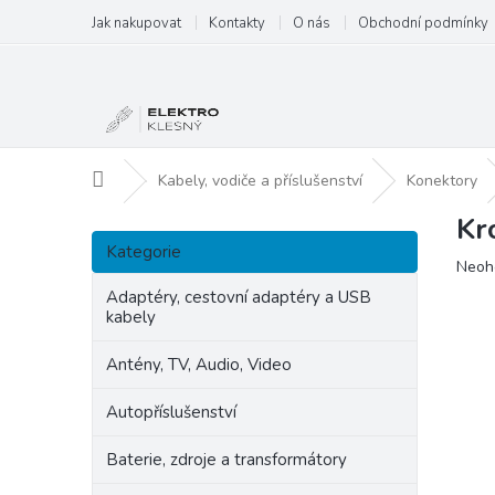
Přejít
Jak nakupovat
Kontakty
O nás
Obchodní podmínky
na
obsah
Domů
Kabely, vodiče a příslušenství
Konektory
Kr
P
Přeskočit
o
Kategorie
kategorie
Prům
Neoh
s
hodn
t
Adaptéry, cestovní adaptéry a USB
produ
kabely
r
je
a
0,0
Antény, TV, Audio, Video
n
z
5
n
Autopříslušenství
hvězd
í
p
Baterie, zdroje a transformátory
a
n