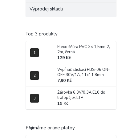
Výprodej skladu
Top 3 produkty
Flexo šňůra PVC 3× 1,5mm2,
2m, černá
129 Kč
Vypínač stiskací PBS-06 ON-
OFF 30V/1A, 11x11,8mm
7,90 Kč
Žárovka 6,3V/0,3A E10 do
trafopájek ETP
19 Kč
Přijímáme online platby