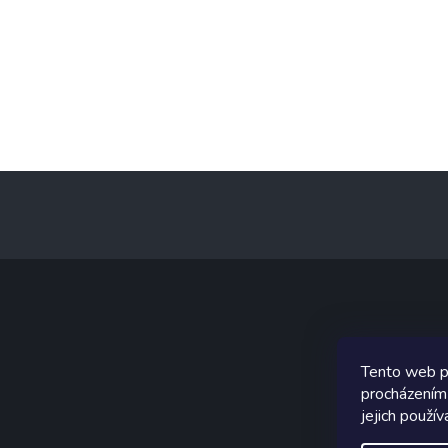
Z
á
p
a
t
í
Graf
Tento web p
procházením
jejich použív