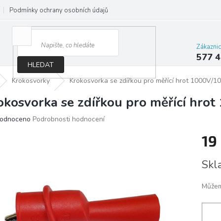
Podmínky ochrany osobních údajů
Jak správně vybrat osvětlení do d
Zákazni
577 4
HLEDAT
Krokosvorky
Krokosvorka se zdířkou pro měřící hrot 1000V/1
okosvorka se zdířkou pro měřící hro
ěrné
odnoceno
Podrobnosti hodnocení
ocení
19
ktu
Měrn
Skl
cena:
iček.
Můžem