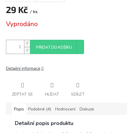
29 Kč
/ ks
Měrná
Vyprodáno
cena:
PŘIDAT DO KOŠÍKU
Detailní informace
ZEPTAT SE
HLÍDAT
SDÍLET
Popis
Podobné (4)
Hodnocení
Diskuze
Detailní popis produktu