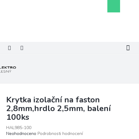
Přejít
Nákupní
na
košík
obsah
Krytka izolační na faston
2,8mm,hrdlo 2,5mm, balení
100ks
HAL985-100
Průměrné
Neohodnoceno
Podrobnosti hodnocení