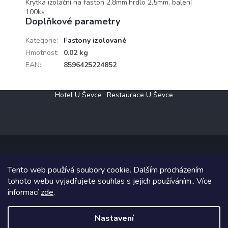
Krytka izolační na faston 2,8mm,hrdlo 2,5mm, balení
100ks
Doplňkové parametry
Kategorie
:
Fastony izolované
Hmotnost
:
0.02 kg
EAN
:
8596425224852
Z
Hotel U Ševce
Restaurace U Ševce
á
p
a
t
í
Tento web používá soubory cookie. Dalším procházením
Copyright 2026
Elektro Klesný s.r.o.
. Všechna práva vyhrazena.
tohoto webu vyjadřujete souhlas s jejich používáním.. Více
informací
zde
.
Grafický návrh vytvořil a na Shoptet implementoval
Tomáš Hlad
&
Shoptetak.cz
.
Nastavení