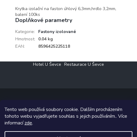
Krytka izolační na faston úhlový 6,3mm,hrdlo 3,2mm,
balení 100ks
Doplňkové parametry
Kategorie
:
Fastony izolované
Hmotnost
:
0.04 kg
EAN
:
8596425225118
Z
Hotel U Ševce
Restaurace U Ševce
á
p
a
t
í
Tento web používá soubory cookie. Dalším procházením
Copyright 2026
Elektro Klesný s.r.o.
. Všechna práva vyhrazena.
tohoto webu vyjadřujete souhlas s jejich používáním.. Více
informací
zde
.
Grafický návrh vytvořil a na Shoptet implementoval
Tomáš Hlad
&
Shoptetak.cz
.