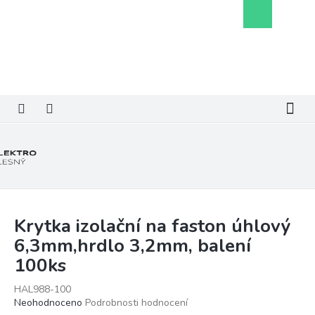
Přejít
Nákupní
na
košík
obsah
Krytka izolační na faston úhlový
6,3mm,hrdlo 3,2mm, balení
100ks
HAL988-100
Průměrné
Neohodnoceno
Podrobnosti hodnocení