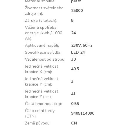
Materiál stínítka
:
plast
Životnost světelného
25000
zdroje (h)
:
Záruka (v letech)
:
5
Vážená spotřeba
energie (kwh / 1000
24
Ah)
:
Aplikované napětí
:
230V, 50Hz
Specifikace svítidla
:
LED 24
Vzdálenost od stropu
:
30
Jedinečná velikost
40.5
krabice X (cm)
:
Jedinečná velikost
3
krabice Y (cm)
:
Jedinečná velikost
41
krabice Z (cm)
:
Čistá hmotnost (kg)
:
0.55
Číslo celní tarify
9405114090
(CTN)
:
Země původu
:
CN