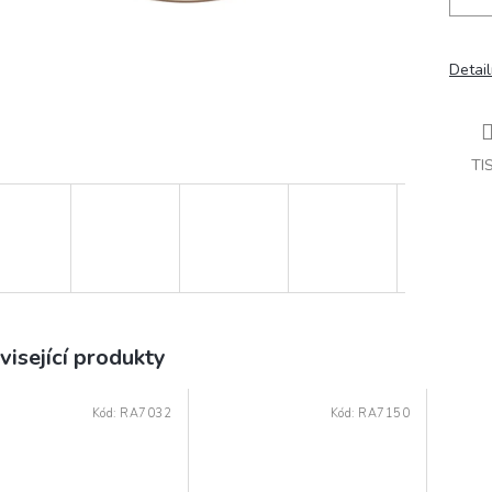
Detail
TI
visející produkty
Kód:
RA7032
Kód:
RA7150