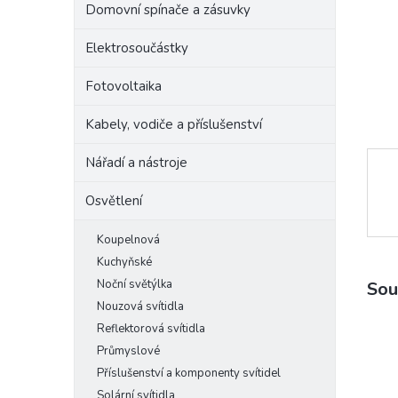
Domovní spínače a zásuvky
e
l
Elektrosoučástky
Fotovoltaika
Kabely, vodiče a příslušenství
Nářadí a nástroje
Osvětlení
Koupelnová
Kuchyňské
Noční světýlka
Sou
Nouzová svítidla
Reflektorová svítidla
Průmyslové
Příslušenství a komponenty svítidel
Solární svítidla