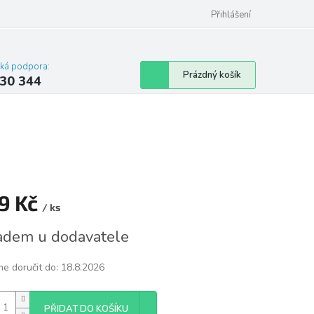
omu nebo bytu
Přihlášení
cká podpora:
Nákupní
Prázdný košík
30 344
košík
9 Kč
/ ks
á
adem u dodavatele
e doručit do:
18.8.2026
PŘIDAT DO KOŠÍKU