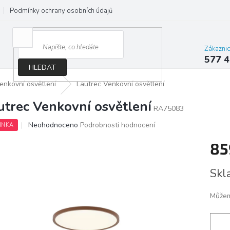
Podmínky ochrany osobních údajů
Jak správně vybrat osvětlení do d
Zákazni
577 4
HLEDAT
enkovní osvětlení
Lautrec Venkovní osvětlení
utrec Venkovní osvětlení
RA75083
Průměrné
Neohodnoceno
Podrobnosti hodnocení
INKA
hodnocení
produktu
85
je
0,0
Měrn
Skl
z
cena:
5
hvězdiček.
Můžem