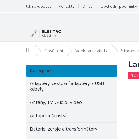
Přejít
Jak nakupovat
Kontakty
O nás
Obchodní podmínky
na
obsah
Domů
Osvětlení
Venkovní svítidla
Stropní v
La
P
Přeskočit
o
Kategorie
kategorie
s
NOV
t
Adaptéry, cestovní adaptéry a USB
kabely
r
a
Antény, TV, Audio, Video
n
n
Autopříslušenství
í
p
Baterie, zdroje a transformátory
a
n