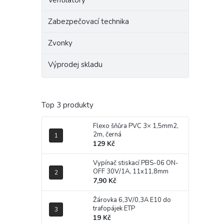
Ventilátory
Zabezpečovací technika
Zvonky
Výprodej skladu
Top 3 produkty
Flexo šňůra PVC 3× 1,5mm2,
2m, černá
129 Kč
Vypínač stiskací PBS-06 ON-
OFF 30V/1A, 11x11,8mm
7,90 Kč
Žárovka 6,3V/0,3A E10 do
trafopájek ETP
19 Kč