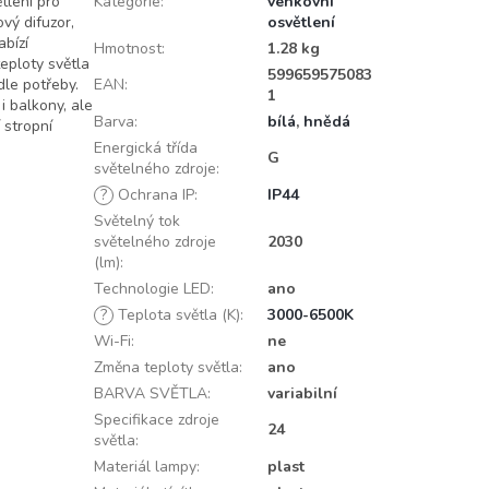
tlení pro
Kategorie
:
venkovní
vý difuzor,
osvětlení
abízí
Hmotnost
:
1.28 kg
eploty světla
599659575083
le potřeby.
EAN
:
1
 i balkony, ale
Barva
:
bílá
,
hnědá
 stropní
Energická třída
G
světelného zdroje
:
?
Ochrana IP
:
IP44
Světelný tok
světelného zdroje
2030
(lm)
:
Technologie LED
:
ano
?
Teplota světla (K)
:
3000-6500K
Wi-Fi
:
ne
Změna teploty světla
:
ano
BARVA SVĚTLA
:
variabilní
Specifikace zdroje
24
světla
:
Materiál lampy
:
plast