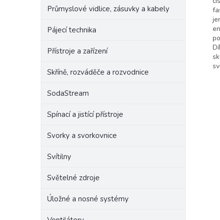
či
Průmyslové vidlice, zásuvky a kabely
fa
je
en
Pájecí technika
po
Dí
Přístroje a zařízení
sk
sv
Skříně, rozváděče a rozvodnice
SodaStream
Spínací a jistící přístroje
Svorky a svorkovnice
Svítilny
Světelné zdroje
Úložné a nosné systémy