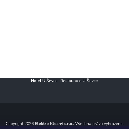
Hotel U Ševce
Restaurace U Ševce
Copyright 2026
Elektro Klesný s.r.o.
. Všechna práva vyhrazena.