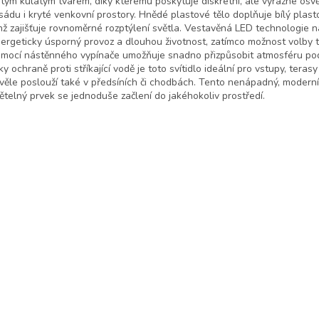
stým kulatým tvarem, díky kterému poskytuje diskrétní, ale výrazné osvě
sádu i kryté venkovní prostory. Hnědé plastové tělo doplňuje bílý plasto
nž zajišťuje rovnoměrné rozptýlení světla. Vestavěná LED technologie n
ergeticky úsporný provoz a dlouhou životnost, zatímco možnost volby t
mocí nástěnného vypínače umožňuje snadno přizpůsobit atmosféru pod
ky ochraně proti stříkající vodě je toto svítidlo ideální pro vstupy, terasy
věle poslouží také v předsíních či chodbách. Tento nenápadný, moderní
ětelný prvek se jednoduše začlení do jakéhokoliv prostředí.