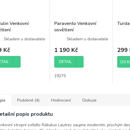
ulin Venkovní
Paravento Venkovní
Turda
tlení
osvětlení
Skladem u dodavatele
Skladem u dodavatele
9 Kč
1 190 Kč
299 
ETAIL
DETAIL
DO K
19275
pis
Podobné (4)
Hodnocení
Diskuze
etailní popis produktu
nkovní stropní svítidlo Rábalux Lautrec zaujme moderním, plochým de