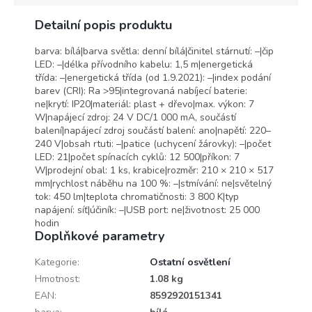
Detailní popis produktu
barva: bílá|barva světla: denní bílá|činitel stárnutí: –|čip
LED: –|délka přívodního kabelu: 1,5 m|energetická
třída: –|energetická třída (od 1.9.2021): –|index podání
barev (CRI): Ra >95|integrovaná nabíjecí baterie:
ne|krytí: IP20|materiál: plast + dřevo|max. výkon: 7
W|napájecí zdroj: 24 V DC/1 000 mA, součástí
balení|napájecí zdroj součástí balení: ano|napětí: 220–
240 V|obsah rtuti: –|patice (uchycení žárovky): –|počet
LED: 21|počet spínacích cyklů: 12 500|příkon: 7
W|prodejní obal: 1 ks, krabice|rozměr: 210 × 210 × 517
mm|rychlost náběhu na 100 %: –|stmívání: ne|světelný
tok: 450 lm|teplota chromatičnosti: 3 800 K|typ
napájení: síť|účiník: –|USB port: ne|životnost: 25 000
hodin
Doplňkové parametry
Kategorie
:
Ostatní osvětlení
Hmotnost
:
1.08 kg
EAN
:
8592920151341