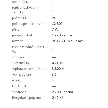
obsah rtuti
:
–
patice (uchycení
–
žárovky)
:
počet LED
:
21
počet spínacích cyklů
:
12 500
příkon
:
7 W
prodejní obal
:
1 ks, krabice
rozměr
:
210 × 210 × 517 mm
rychlost náběhu na 100
–
%
:
stmívání
:
ne
světelný tok
:
450 lm
teplota chromatičnosti
:
3 800 K
typ napájení
:
síť
účiník
:
–
USB port
:
ne
životnost
:
25 000 hodin
Recyklační poplatek
:
2.42 Kč