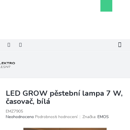
Přejít
Nákupní
na
košík
obsah
LED GROW pěstební lampa 7 W,
časovač, bílá
EMZ7905
Průměrné
Neohodnoceno
Podrobnosti hodnocení
Značka:
EMOS
hodnocení
produktu