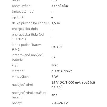
barva
:
bílá
barva světla
:
denní bílá
činitel stárnutí
:
–
čip LED
:
–
délka přívodního kabelu
:
1,5 m
energetická třída
:
–
energetická třída (od
–
1.9.2021)
:
index podání barev
Ra >95
(CRI)
:
integrovaná nabíjecí
ne
baterie
:
krytí
:
IP20
materiál
:
plast + dřevo
max. výkon
:
7 W
24 V DC/1 000 mA, součástí
napájecí zdroj
:
balení
napájecí zdroj součástí
ano
balení
:
napětí
:
220–240 V