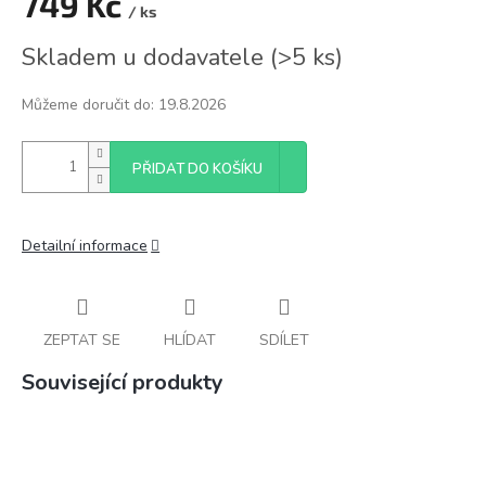
749 Kč
/ ks
Měrná
Skladem u dodavatele
(
>5 ks
)
cena:
Můžeme doručit do:
19.8.2026
PŘIDAT DO KOŠÍKU
Detailní informace
ZEPTAT SE
HLÍDAT
SDÍLET
Související produkty