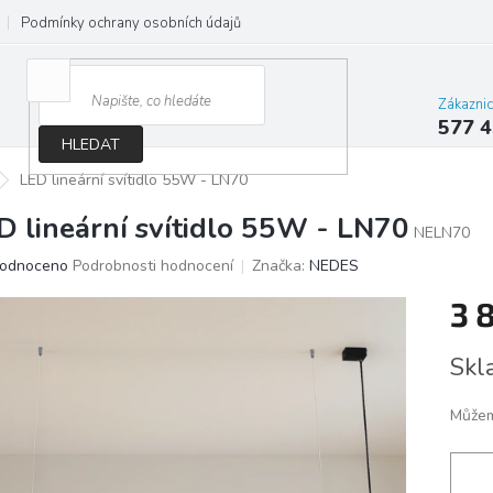
Podmínky ochrany osobních údajů
Jak správně vybrat osvětlení do d
Zákazni
577 4
HLEDAT
LED lineární svítidlo 55W - LN70
D lineární svítidlo 55W - LN70
NELN70
ěrné
odnoceno
Podrobnosti hodnocení
Značka:
NEDES
ocení
3 
ktu
Měrn
Skl
cena:
iček.
Můžem