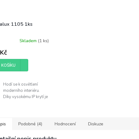
alux 1105 1ks
Skladem
(
1 ks
)
 Kč
 KOŠÍKU
Hodí se k osvětlení
moderního interiéru.
Díky vysokému IP krytí je
můžete použít v
koupelně.
Žárovka není součástí
balení.
pis
Podobné (4)
Hodnocení
Diskuze
obce
etailní popis produktu