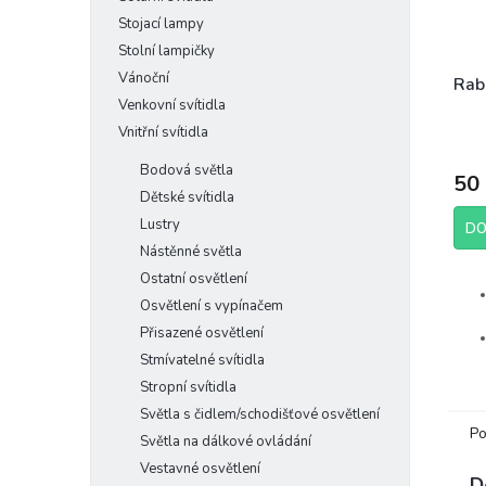
Stojací lampy
Stolní lampičky
Vánoční
Rab
Venkovní svítidla
Vnitřní svítidla
Bodová světla
50
Dětské svítidla
Lustry
DO
Nástěnné světla
Ostatní osvětlení
Osvětlení s vypínačem
Přisazené osvětlení
Stmívatelné svítidla
Stropní svítidla
Světla s čidlem/schodišťové osvětlení
Po
Světla na dálkové ovládání
Výr
Vestavné osvětlení
D