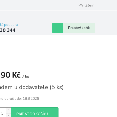
omu nebo bytu
Přihlášení
cká podpora:
Nákupní
Prázdný košík
30 344
košík
890 Kč
/ ks
á
adem u dodavatele
(
5 ks
)
e doručit do:
18.8.2026
PŘIDAT DO KOŠÍKU