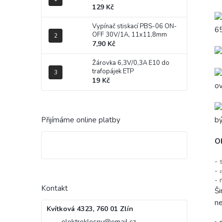
129 Kč
Vypínač stiskací PBS-06 ON-
65
OFF 30V/1A, 11x11,8mm
7,90 Kč
Žárovka 6,3V/0,3A E10 do
trafopájek ETP
19 Kč
o
bý
Přijímáme online platby
O
- 
-
z
- 
Kontakt
Ši
ne
Kvítková 4323, 760 01 Zlín
elektroklesny
@
email.cz