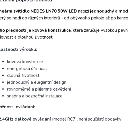
lux
neární svítidlo
NEDES
LN70
50W
LED
nabízí
jednoduchý
a
mod
erý se hodí do různých interiérů - od obývacího pokoje až po kance
eho předností je kovová konstrukce
, která zaručuje vysokou pevn
olnost a dlouhou životnost.
lastnosti výrobku:
kovová konstrukce
energetická účinnost
dlouhá životnost
jednoduchý a elegantní design
rovnoměrné a příjemné osvětlení
snadná a bezpečná instalace
ožnosti ovládání:
2,4GHz dálkové ovládání
(model RC7), není součástí dodávky