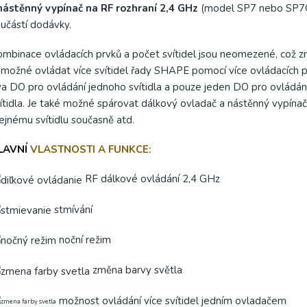
nástěnný vypínač na RF rozhraní 2,4 GHz
(model SP7 nebo SP7G
učástí dodávky.
mbinace ovládacích prvků a počet svítidel jsou neomezené, což 
 možné ovládat více svítidel řady SHAPE pomocí více ovládacích p
a DO pro ovládání jednoho svítidla a pouze jeden DO pro ovládán
ítidla. Je také možné spárovat dálkový ovladač a nástěnný vypínač
ejnému svítidlu současně atd.
LAVNÍ
VLASTNOSTI A FUNKCE:
RF dálkové ovládání 2,4 GHz
stmívání
noční režim
změna barvy světla
možnost ovládání více svítidel jedním ovladačem