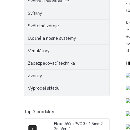
Svorky a svorkovnice
-
so
Svítilny
Ko
Světelné zdroje
je
dv
Úložné a nosné systémy
sv
Ventilátory
st
Zabezpečovací technika
H
Zvonky
Výprodej skladu
Top 3 produkty
Flexo šňůra PVC 3× 1,5mm2,
2m, černá