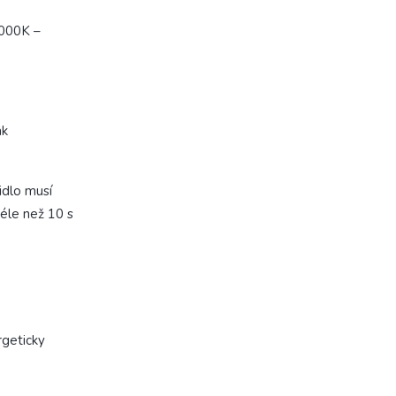
3000K –
ak
idlo musí
éle než 10 s
rgeticky