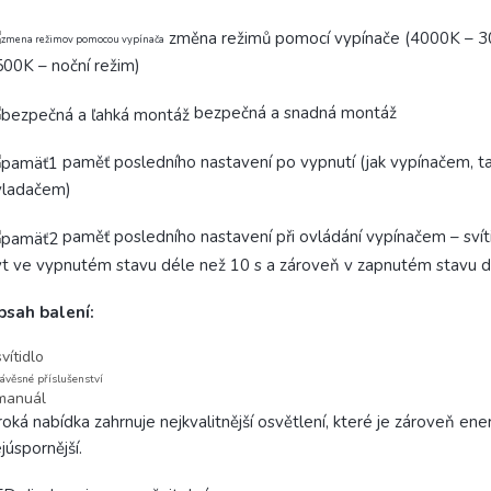
změna režimů pomocí vypínače (4000K – 
00K – noční režim)
bezpečná a snadná montáž
paměť posledního nastavení po vypnutí (jak vypínačem, t
vladačem)
paměť posledního nastavení při ovládání vypínačem – svít
t ve vypnutém stavu déle než 10 s a zároveň v zapnutém stavu d
bsah balení:
svítidlo
ávěsné příslušenství
manuál
roká nabídka zahrnuje nejkvalitnější osvětlení, které je zároveň ene
júspornější.