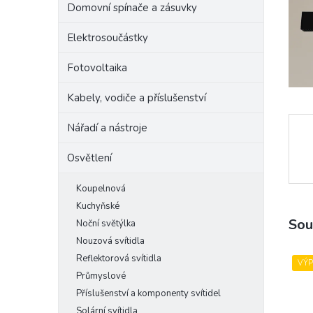
Domovní spínače a zásuvky
e
l
Elektrosoučástky
Fotovoltaika
Kabely, vodiče a příslušenství
Nářadí a nástroje
Osvětlení
Koupelnová
Kuchyňské
Sou
Noční světýlka
Nouzová svítidla
Reflektorová svítidla
VÝ
Průmyslové
Příslušenství a komponenty svítidel
Solární svítidla