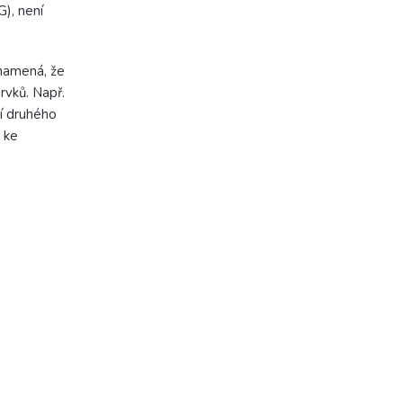
), není
znamená, že
rvků. Např.
í druhého
 ke