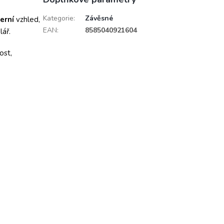
Kategorie
:
Závěsné
erní
vzhled,
EAN
:
8585040921604
lář.
ost,