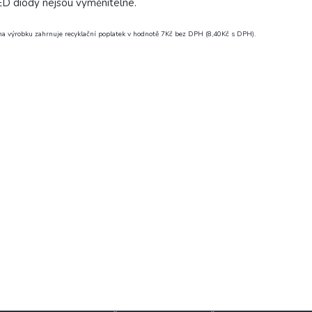
D diody nejsou vyměnitelné.
a výrobku zahrnuje recyklační poplatek v hodnotě 7Kč bez DPH (8,40Kč s DPH).