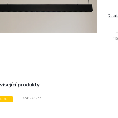
Detail
TI
visející produkty
Kód:
243265
PRODEJ