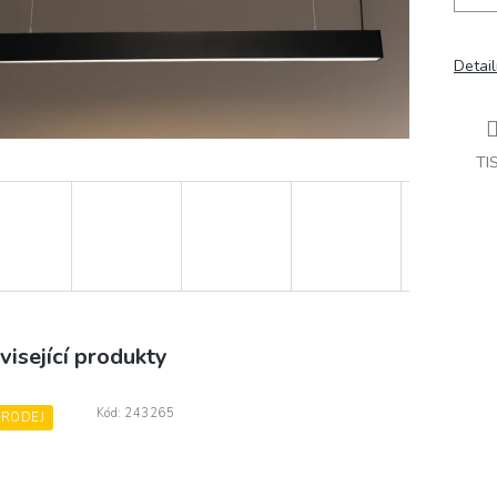
Detail
TI
visející produkty
Kód:
243265
PRODEJ