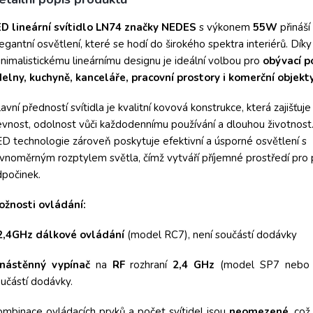
lux
ED lineární svítidlo LN74 značky NEDES
s výkonem
55W
přináší
egantní osvětlení, které se hodí do širokého spektra interiérů. Dí
nimalistickému lineárnímu designu je ideální volbou pro
obývací p
delny, kuchyně, kanceláře, pracovní prostory i komerční objekty
avní předností svítidla je kvalitní kovová konstrukce, která zajišťuj
vnost, odolnost vůči každodennímu používání a dlouhou životnost
D technologie zároveň poskytuje efektivní a úsporné osvětlení s
vnoměrným rozptylem světla, čímž vytváří příjemné prostředí pro p
počinek.
ožnosti ovládání:
2,4GHz
dálkové ovládání
(model RC7), není součástí dodávky
nástěnný vypínač
na
RF
rozhraní
2,4 GHz
(model SP7 nebo 
učástí dodávky.
mbinace ovládacích prvků a počet svítidel jsou
neomezené
, co