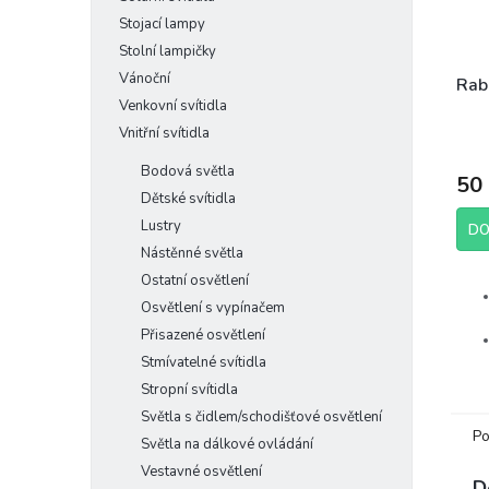
Stojací lampy
Stolní lampičky
Vánoční
Rab
Venkovní svítidla
Vnitřní svítidla
Bodová světla
50
Dětské svítidla
Lustry
DO
Nástěnné světla
Ostatní osvětlení
Osvětlení s vypínačem
Přisazené osvětlení
Stmívatelné svítidla
Stropní svítidla
Světla s čidlem/schodišťové osvětlení
Po
Světla na dálkové ovládání
Výr
Vestavné osvětlení
D