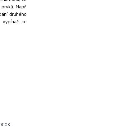
 prvků. Např.
dání druhého
 vypínač ke
3000K –