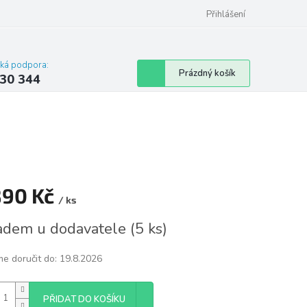
omu nebo bytu
Přihlášení
cká podpora:
Nákupní
Prázdný košík
30 344
košík
890 Kč
/ ks
á
adem u dodavatele
(
5 ks
)
e doručit do:
19.8.2026
PŘIDAT DO KOŠÍKU