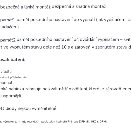
bezpečná a snadná montáž
paměť posledního nastavení po vypnutí (jak vypínačem, t
vladačem)
paměť posledního nastavení při ovládání vypínačem – svít
t ve vypnutém stavu déle než 10 s a zároveň v zapnutém stavu d
bsah balení:
svítidlo
ávěsné příslušenství
manuál
roká nabídka zahrnuje nejkvalitnější osvětlení, které je zároveň ene
júspornější.
D diody nejsou vyměnitelné.
a výrobku zahrnuje recyklační poplatek v hodnotě 7Kč bez DPH (8,40Kč s DPH).