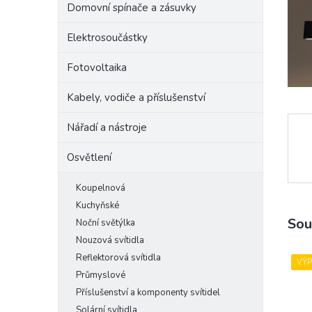
Domovní spínače a zásuvky
e
l
Elektrosoučástky
Fotovoltaika
Kabely, vodiče a příslušenství
Nářadí a nástroje
Osvětlení
Koupelnová
Kuchyňské
Sou
Noční světýlka
Nouzová svítidla
Reflektorová svítidla
VÝ
Průmyslové
Příslušenství a komponenty svítidel
Solární svítidla