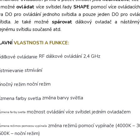
e možné
ovládat
více svítidel řady
SHAPE
pomocí více ovládacích
a DO pro ovládání jednoho svítidla a pouze jeden DO pro ovlá
vítidla. Je také možné
spárovat
dálkový ovladač a nástěnný
ejnému svítidlu současně atd.
LAVNÍ
VLASTNOSTI A FUNKCE:
RF dálkové ovládání 2,4 GHz
stmívání
noční režim
změna barvy světla
možnost ovládání více svítidel jedním ovladačem
změna režimů pomocí vypínače (4000K – 
00K – noční režim)