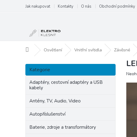
Přejít
Jak nakupovat
Kontakty
O nás
Obchodní podmínky
na
obsah
Domů
Osvětlení
Vnitřní svítidla
Závěsné
LE
P
Přeskočit
o
Kategorie
kategorie
Prům
Neoh
s
hodn
t
Adaptéry, cestovní adaptéry a USB
produ
kabely
r
je
a
0,0
Antény, TV, Audio, Video
n
z
5
n
Autopříslušenství
hvězd
í
p
Baterie, zdroje a transformátory
a
n