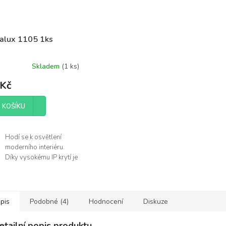
alux 1105 1ks
Skladem
(
1 ks
)
 Kč
 KOŠÍKU
Hodí se k osvětlení
moderního interiéru.
Díky vysokému IP krytí je
můžete použít v
koupelně.
Žárovka není součástí
balení.
pis
Podobné (4)
Hodnocení
Diskuze
obce
etailní popis produktu