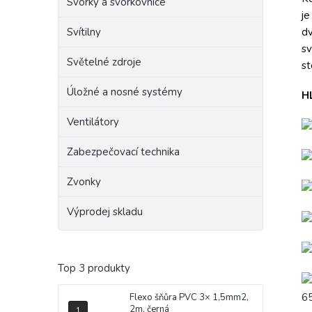
Svorky a svorkovnice
j
Svítilny
dv
s
Světelné zdroje
st
Úložné a nosné systémy
H
Ventilátory
Zabezpečovací technika
Zvonky
Výprodej skladu
Top 3 produkty
65
Flexo šňůra PVC 3× 1,5mm2,
2m, černá