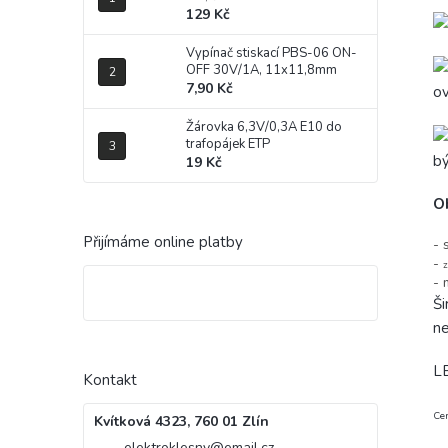
129 Kč
Vypínač stiskací PBS-06 ON-
OFF 30V/1A, 11x11,8mm
7,90 Kč
o
Žárovka 6,3V/0,3A E10 do
trafopájek ETP
bý
19 Kč
O
Přijímáme online platby
- 
-
z
- 
Ši
ne
LE
Kontakt
Cen
Kvítková 4323, 760 01 Zlín
elektroklesny
@
email.cz