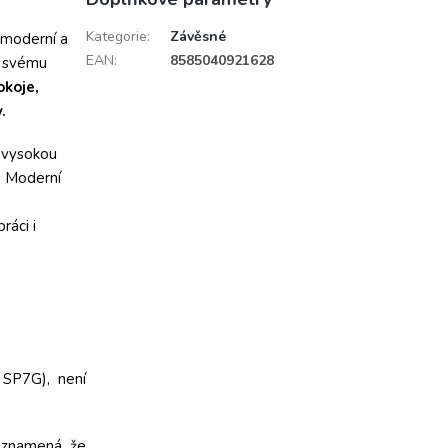
Kategorie
:
Závěsné
 moderní a
EAN
:
8585040921628
ky svému
okoje,
.
e vysokou
. Moderní
ráci i
SP7G), není
ž znamená, že