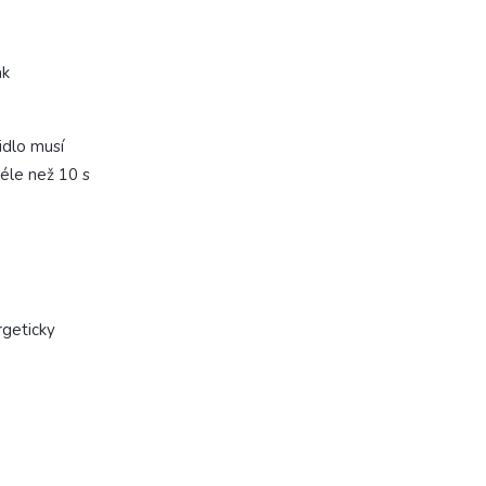
ak
idlo musí
éle než 10 s
rgeticky