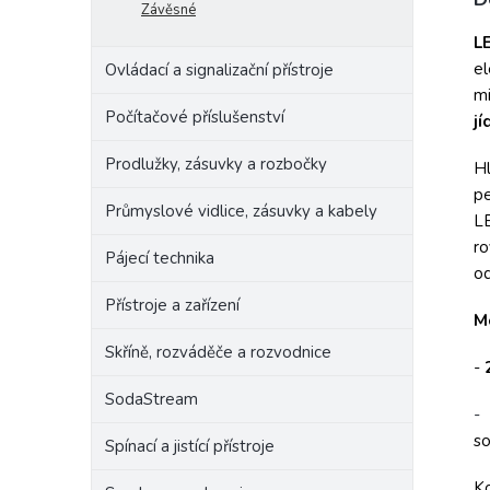
Závěsné
Raba
L
el
Ovládací a signalizační přístroje
mi
Počítačové příslušenství
jí
Prodlužky, zásuvky a rozbočky
Hl
pe
Průmyslové vidlice, zásuvky a kabely
LE
ro
Pájecí technika
od
Přístroje a zařízení
M
Skříně, rozváděče a rozvodnice
-
SodaStream
-
so
Spínací a jistící přístroje
Ko