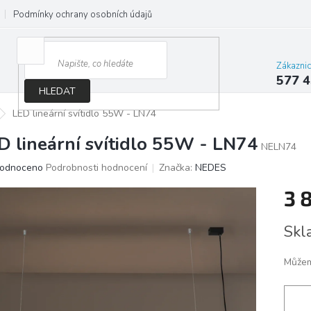
Podmínky ochrany osobních údajů
Jak správně vybrat osvětlení do d
Zákazni
577 4
HLEDAT
LED lineární svítidlo 55W - LN74
D lineární svítidlo 55W - LN74
NELN74
ěrné
odnoceno
Podrobnosti hodnocení
Značka:
NEDES
ocení
3 
ktu
Měrn
Skl
cena:
iček.
Můžem