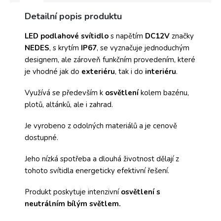
Detailní popis produktu
LED podlahové svítidlo
s napětím
DC12V
značky
NEDES
, s krytím
IP67
, se vyznačuje jednoduchým
designem, ale zároveň funkčním provedením, které
je vhodné jak do
exteriéru
, tak i do
interiéru
.
Využívá se především k
osvětlení
kolem bazénu,
plotů, altánků, ale i zahrad.
Je vyrobeno z odolných materiálů a je cenově
dostupné.
Jeho nízká spotřeba a dlouhá životnost dělají z
tohoto svítidla energeticky efektivní řešení.
Produkt poskytuje intenzivní
osvětlení s
neutrálním bílým světlem.