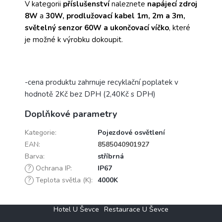
V kategorii
příslušenství
naleznete
napájecí zdroj
8W
a
30W, prodlužovací kabel 1m, 2m a 3m,
světelný senzor 60W a ukončovací víčko
, které
je možné k výrobku dokoupit.
-cena produktu zahrnuje recyklační poplatek v
hodnotě 2Kč bez DPH (2,40Kč s DPH)
Doplňkové parametry
Kategorie
:
Pojezdové osvětlení
EAN
:
8585040901927
Barva
:
stříbrná
?
Ochrana IP
:
IP67
?
Teplota světla (K)
:
4000K
Z
Hotel U Ševce
Restaurace U Ševce
á