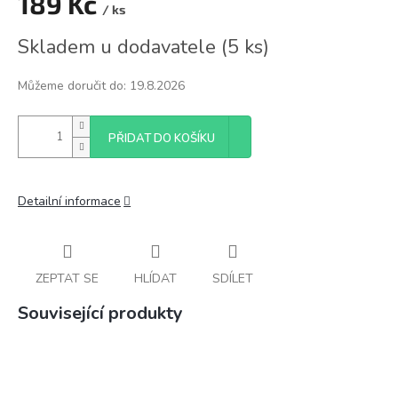
189 Kč
/ ks
Měrná
Skladem u dodavatele
(
5 ks
)
cena:
Můžeme doručit do:
19.8.2026
PŘIDAT DO KOŠÍKU
Detailní informace
ZEPTAT SE
HLÍDAT
SDÍLET
Související produkty