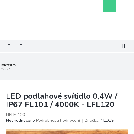
Přejít
Nákupní
na
košík
obsah
LED podlahové svítidlo 0,4W /
IP67 FL101 / 4000K - LFL120
NELFL120
Průměrné
Neohodnoceno
Podrobnosti hodnocení
Značka:
NEDES
hodnocení
produktu