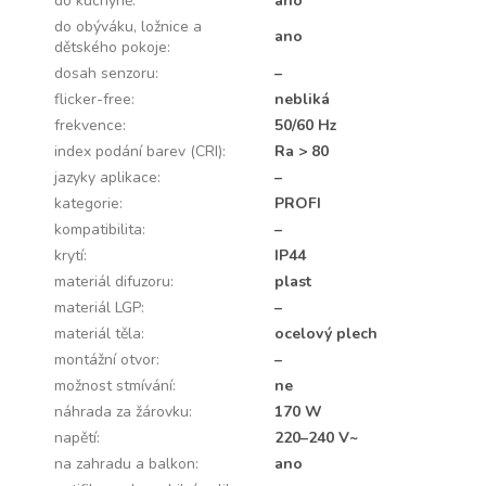
do kuchyně
:
ano
do obýváku, ložnice a
ano
dětského pokoje
:
dosah senzoru
:
–
flicker-free
:
nebliká
frekvence
:
50/60 Hz
index podání barev (CRI)
:
Ra > 80
jazyky aplikace
:
–
kategorie
:
PROFI
kompatibilita
:
–
krytí
:
IP44
materiál difuzoru
:
plast
materiál LGP
:
–
materiál těla
:
ocelový plech
montážní otvor
:
–
možnost stmívání
:
ne
náhrada za žárovku
:
170 W
napětí
:
220–240 V~
na zahradu a balkon
:
ano