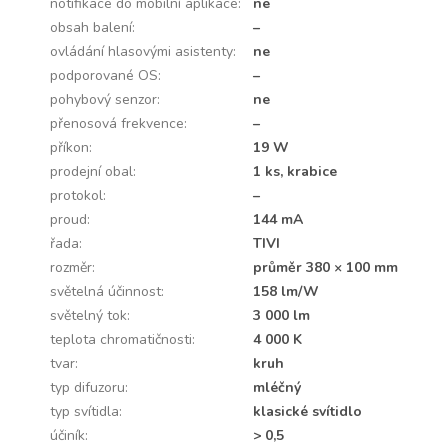
notifikace do mobilní aplikace
:
ne
obsah balení
:
–
ovládání hlasovými asistenty
:
ne
podporované OS
:
–
pohybový senzor
:
ne
přenosová frekvence
:
–
příkon
:
19 W
prodejní obal
:
1 ks, krabice
protokol
:
–
proud
:
144 mA
řada
:
TIVI
rozměr
:
průměr 380 × 100 mm
světelná účinnost
:
158 lm/W
světelný tok
:
3 000 lm
teplota chromatičnosti
:
4 000 K
tvar
:
kruh
typ difuzoru
:
mléčný
typ svítidla
:
klasické svítidlo
účiník
:
> 0,5