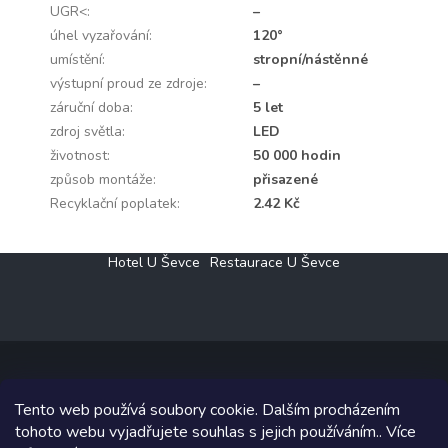
UGR<
:
–
úhel vyzařování
:
120°
umístění
:
stropní/nástěnné
výstupní proud ze zdroje
:
–
záruční doba
:
5 let
zdroj světla
:
LED
životnost
:
50 000 hodin
způsob montáže
:
přisazené
Recyklační poplatek
:
2.42 Kč
Z
Hotel U Ševce
Restaurace U Ševce
á
p
a
t
í
Tento web používá soubory cookie. Dalším procházením
Copyright 2026
Elektro Klesný s.r.o.
. Všechna práva vyhrazena.
tohoto webu vyjadřujete souhlas s jejich používáním.. Více