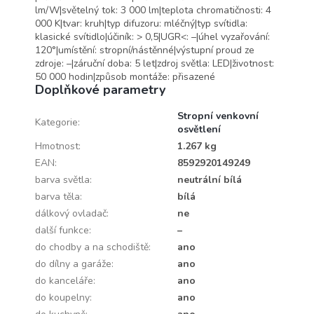
lm/W|světelný tok: 3 000 lm|teplota chromatičnosti: 4
000 K|tvar: kruh|typ difuzoru: mléčný|typ svítidla:
klasické svítidlo|účiník: > 0,5|UGR<: –|úhel vyzařování:
120°|umístění: stropní/nástěnné|výstupní proud ze
zdroje: –|záruční doba: 5 let|zdroj světla: LED|životnost:
50 000 hodin|způsob montáže: přisazené
Doplňkové parametry
Stropní venkovní
Kategorie
:
osvětlení
Hmotnost
:
1.267 kg
EAN
:
8592920149249
barva světla
:
neutrální bílá
barva těla
:
bílá
dálkový ovladač
:
ne
další funkce
:
–
do chodby a na schodiště
:
ano
do dílny a garáže
:
ano
do kanceláře
:
ano
do koupelny
:
ano