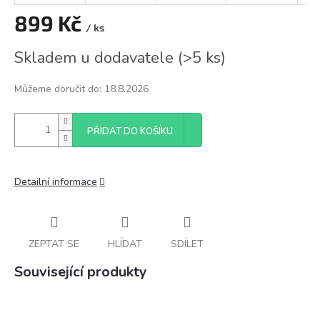
899 Kč
/ ks
Měrná
Skladem u dodavatele
(
>5 ks
)
cena:
Můžeme doručit do:
18.8.2026
PŘIDAT DO KOŠÍKU
Detailní informace
ZEPTAT SE
HLÍDAT
SDÍLET
Související produkty