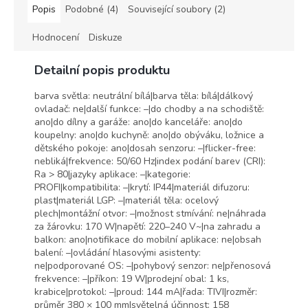
Popis
Podobné (4)
Související soubory (2)
Hodnocení
Diskuze
Detailní popis produktu
barva světla: neutrální bílá|barva těla: bílá|dálkový
ovladač: ne|další funkce: –|do chodby a na schodiště:
ano|do dílny a garáže: ano|do kanceláře: ano|do
koupelny: ano|do kuchyně: ano|do obýváku, ložnice a
dětského pokoje: ano|dosah senzoru: –|flicker-free:
nebliká|frekvence: 50/60 Hz|index podání barev (CRI):
Ra > 80|jazyky aplikace: –|kategorie:
PROFI|kompatibilita: –|krytí: IP44|materiál difuzoru:
plast|materiál LGP: –|materiál těla: ocelový
plech|montážní otvor: –|možnost stmívání: ne|náhrada
za žárovku: 170 W|napětí: 220–240 V~|na zahradu a
balkon: ano|notifikace do mobilní aplikace: ne|obsah
balení: –|ovládání hlasovými asistenty:
ne|podporované OS: –|pohybový senzor: ne|přenosová
frekvence: –|příkon: 19 W|prodejní obal: 1 ks,
krabice|protokol: –|proud: 144 mA|řada: TIVI|rozměr:
průměr 380 × 100 mm|světelná účinnost: 158