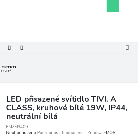
Přejít
Nákupní
na
košík
obsah
LED přisazené svítidlo TIVI, A
CLASS, kruhové bílé 19W, IP44,
neutrální bílá
EMZM3409
Průměrné
Neohodnoceno
Podrobnosti hodnocení
Značka:
EMOS